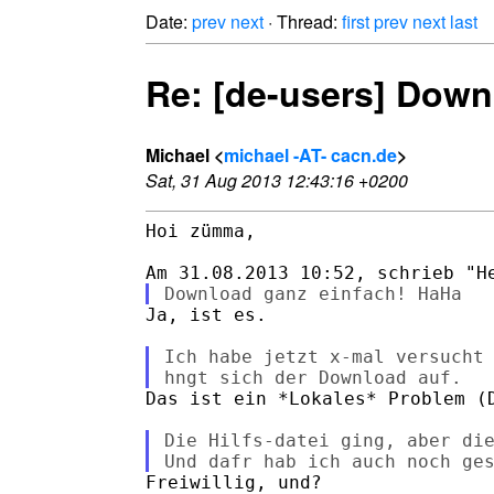
Date:
prev
next
· Thread:
first
prev
next
last
Re: [de-users] Down
Michael <
michael -AT- cacn.de
>
Sat, 31 Aug 2013 12:43:16 +0200
Hoi zümma,

Ja, ist es.

Ich habe jetzt x-mal versucht 
Das ist ein *Lokales* Problem (D
Die Hilfs-datei ging, aber die
Freiwillig, und?
