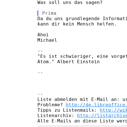
Was soll uns das sagen?

Da du uns grundlegende Informati
kann dir kein Mensch helfen.

Ahoi

Michael

-- 

"Es ist schwieriger, eine vorgef
Atom." Albert Einstein

-- 

-- 

Liste abmelden mit E-Mail an: us
Probleme? 
http://de.libreoffice
Tipps zu Listenmails: 
http://wi
Listenarchiv: 
http://listarchiv