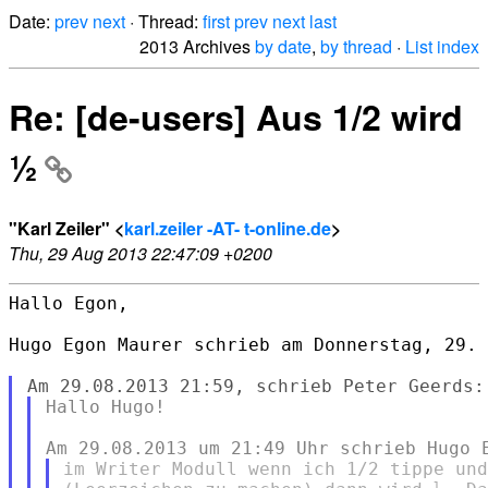
Date:
prev
next
· Thread:
first
prev
next
last
2013 Archives
by date
,
by thread
·
List index
Re: [de-users] Aus 1/2 wird
½
"Karl Zeiler" <
karl.zeiler -AT- t-online.de
>
Thu, 29 Aug 2013 22:47:09 +0200
Hallo Egon,

Hugo Egon Maurer schrieb am Donnerstag, 29. 
Hallo Hugo!

im Writer Modull wenn ich 1/2 tippe und