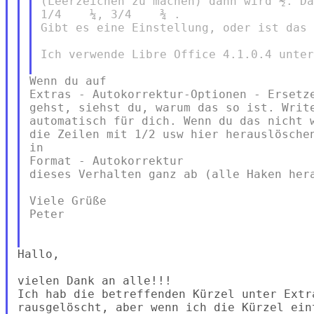
(Leerzeichen zu machen) dann wird ½. Da
1/4    ¼, 3/4    ¾ .

Gibt es eine Einstellung, oder ist das 
Ich verwende Libre Office 4.1.0.4 unter
Wenn du auf

Extras - Autokorrektur-Optionen - Ersetze
gehst, siehst du, warum das so ist. Write
automatisch für dich. Wenn du das nicht w
die Zeilen mit 1/2 usw hier herauslöschen
in

Format - Autokorrektur

dieses Verhalten ganz ab (alle Haken hera
Viele Grüße

Peter

Hallo,

vielen Dank an alle!!!

Ich hab die betreffenden Kürzel unter Extr
rausgelöscht, aber wenn ich die Kürzel ein