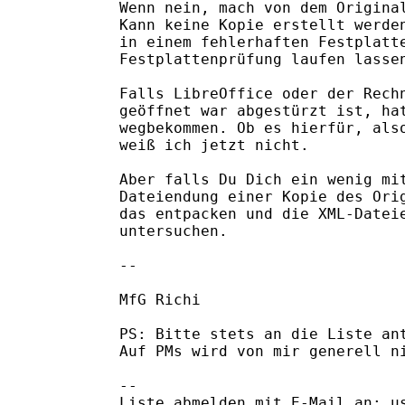
Wenn nein, mach von dem Original
Kann keine Kopie erstellt werden
in einem fehlerhaften Festplatte
Festplattenprüfung laufen lassen
Falls LibreOffice oder der Rechn
geöffnet war abgestürzt ist, hat
wegbekommen. Ob es hierfür, also
weiß ich jetzt nicht.

Aber falls Du Dich ein wenig mit
Dateiendung einer Kopie des Orig
das entpacken und die XML-Dateie
untersuchen.

-- 

MfG Richi

PS: Bitte stets an die Liste ant
Auf PMs wird von mir generell ni
-- 

Liste abmelden mit E-Mail an: us