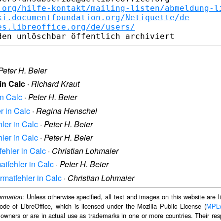
.org/hilfe-kontakt/mailing-listen/abmeldung-l
ki.documentfoundation.org/Netiquette/de
es.libreoffice.org/de/users/
Peter H. Beier
in Calc
·
Richard Kraut
in Calc
·
Peter H. Beier
r in Calc
·
Regina Henschel
ler in Calc
·
Peter H. Beier
ler in Calc
·
Peter H. Beier
fehler in Calc
·
Christian Lohmaier
atfehler in Calc
·
Peter H. Beier
rmatfehler in Calc
·
Christian Lohmaier
: Unless otherwise specified, all text and images on this website are
ormation
ode of LibreOffice, which is licensed under the Mozilla Public License (
MPL
 owners or are in actual use as trademarks in one or more countries. Their resp