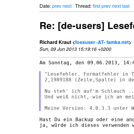
Date:
prev
next
· Thread:
first
prev
next
last
Re: [de-users] Lesef
Richard Kraut <
fossuser -AT- famka.net
>
Sun, 09 Jun 2013 15:19:16 +0200
Am Sonntag, den 09.06.2013, 14:4
"Lesefehler. Formatfehler in T
2,1989188 (Zeile,Spalte) in de
Nu steh' ich auf'm Schlauch ..
Und weiß nicht, wie ich an mei
Hast Du ein Backup oder eine and
ja, würde ich dieses verwenden w