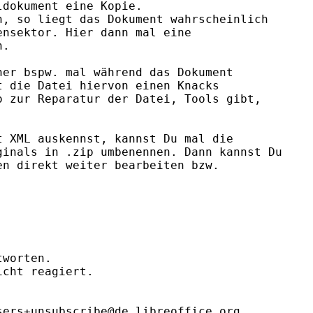
dokument eine Kopie.

, so liegt das Dokument wahrscheinlich

nsektor. Hier dann mal eine

.

er bspw. mal während das Dokument

 die Datei hiervon einen Knacks

 zur Reparatur der Datei, Tools gibt,

 XML auskennst, kannst Du mal die

inals in .zip umbenennen. Dann kannst Du

n direkt weiter bearbeiten bzw.

worten.

cht reagiert.

ers+unsubscribe@de.libreoffice.org
