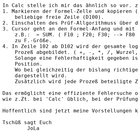
In Calc stelle ich mir das ähnlich so vor. z
1. Markieren der Formel-Zelle und kopieren (
    beliebige freie Zeile (D100).

2. Einschalten des Prüf-Allgorithmuss über d
3. Cursor geht an den Formel-Anfang und mit 
    z.B.:  = SUM. ( F10 ; F20; F30; --> F80 
    zu F.-Größe.

4. In Zeile 102 ab D102 wird der gesamte log
    Prozeß abgebildet. ( +, -, *, /, Wurzel,
    Solange eine Fehlerhaftigkeit gegeben is
    Position.

    Wo bei gleichzeitig der bislang richtige
    dargestellt wird.

    Zusätzlich wird jede Prozeß beteiligte Z
Das ermöglicht eine effiziente Fehlersuche o
wie z.Zt. bei 'Calc' üblich, bei der Prüfung
Hoffentlich sind jetzt meine Vorstellungen k
Tschüß sagt Euch

        JoLa
