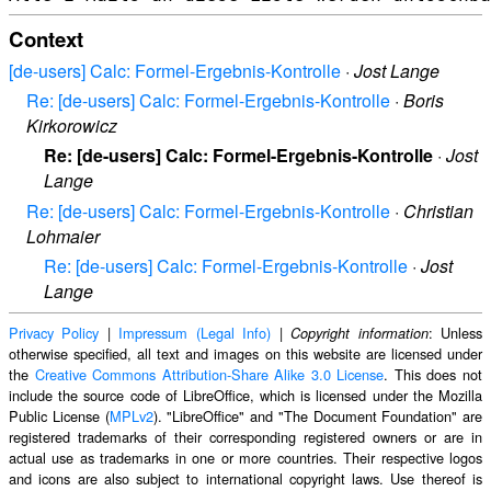
Context
[de-users] Calc: Formel-Ergebnis-Kontrolle
·
Jost Lange
Re: [de-users] Calc: Formel-Ergebnis-Kontrolle
·
Boris
Kirkorowicz
Re: [de-users] Calc: Formel-Ergebnis-Kontrolle
·
Jost
Lange
Re: [de-users] Calc: Formel-Ergebnis-Kontrolle
·
Christian
Lohmaier
Re: [de-users] Calc: Formel-Ergebnis-Kontrolle
·
Jost
Lange
Privacy Policy
|
Impressum (Legal Info)
|
: Unless
Copyright information
otherwise specified, all text and images on this website are licensed under
the
Creative Commons Attribution-Share Alike 3.0 License
. This does not
include the source code of LibreOffice, which is licensed under the Mozilla
Public License (
MPLv2
). "LibreOffice" and "The Document Foundation" are
registered trademarks of their corresponding registered owners or are in
actual use as trademarks in one or more countries. Their respective logos
and icons are also subject to international copyright laws. Use thereof is