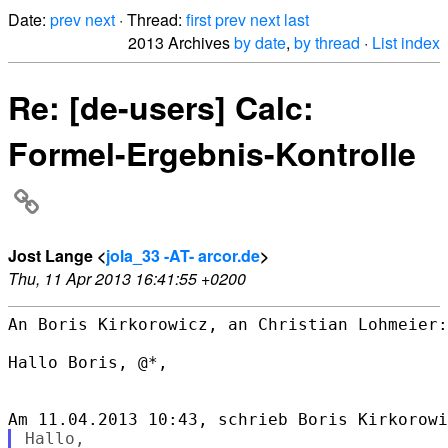
Date:
prev
next
· Thread:
first
prev
next
last
2013 Archives
by date
,
by thread
·
List index
Re: [de-users] Calc:
Formel-Ergebnis-Kontrolle
Jost Lange <
jola_33 -AT- arcor.de
>
Thu, 11 Apr 2013 16:41:55 +0200
An Boris Kirkorowicz, an Christian Lohmeier:

Hallo Boris, @*,

Hallo,
