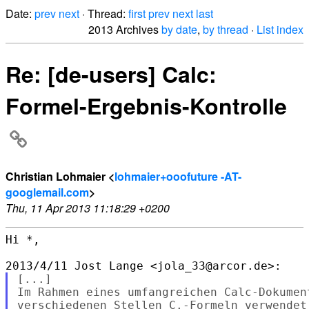
Date:
prev
next
· Thread:
first
prev
next
last
2013 Archives
by date
,
by thread
·
List index
Re: [de-users] Calc:
Formel-Ergebnis-Kontrolle
Christian Lohmaier <
lohmaier+ooofuture -AT-
googlemail.com
>
Thu, 11 Apr 2013 11:18:29 +0200
Hi *,

[...]

Im Rahmen eines umfangreichen Calc-Dokument