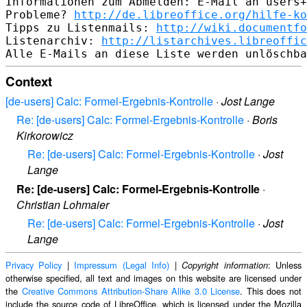
Informationen zum Abmelden: E-Mail an users+
Probleme? 
http://de.libreoffice.org/hilfe-ko
Tipps zu Listenmails: 
http://wiki.documentfo
Listenarchiv: 
http://listarchives.libreoffic
Context
[de-users] Calc: Formel-Ergebnis-Kontrolle
·
Jost Lange
Re: [de-users] Calc: Formel-Ergebnis-Kontrolle
·
Boris
Kirkorowicz
Re: [de-users] Calc: Formel-Ergebnis-Kontrolle
·
Jost
Lange
Re: [de-users] Calc: Formel-Ergebnis-Kontrolle
·
Christian Lohmaier
Re: [de-users] Calc: Formel-Ergebnis-Kontrolle
·
Jost
Lange
Privacy Policy
|
Impressum (Legal Info)
|
: Unless
Copyright information
otherwise specified, all text and images on this website are licensed under
the
Creative Commons Attribution-Share Alike 3.0 License
. This does not
include the source code of LibreOffice, which is licensed under the Mozilla