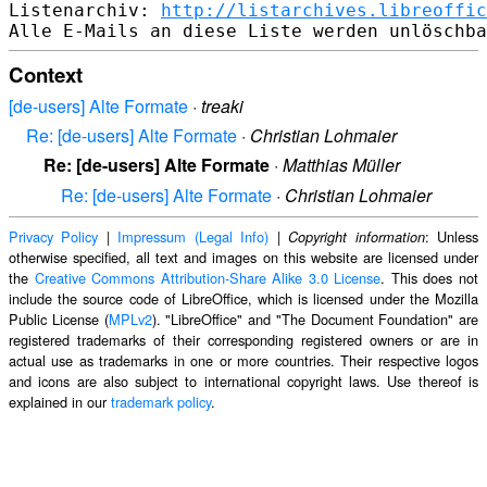
Listenarchiv: 
http://listarchives.libreoffic
Context
[de-users] Alte Formate
·
treaki
Re: [de-users] Alte Formate
·
Christian Lohmaier
Re: [de-users] Alte Formate
·
Matthias Müller
Re: [de-users] Alte Formate
·
Christian Lohmaier
Privacy Policy
|
Impressum (Legal Info)
|
: Unless
Copyright information
otherwise specified, all text and images on this website are licensed under
the
Creative Commons Attribution-Share Alike 3.0 License
. This does not
include the source code of LibreOffice, which is licensed under the Mozilla
Public License (
MPLv2
). "LibreOffice" and "The Document Foundation" are
registered trademarks of their corresponding registered owners or are in
actual use as trademarks in one or more countries. Their respective logos
and icons are also subject to international copyright laws. Use thereof is
explained in our
trademark policy
.