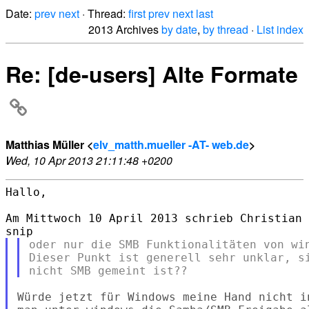
Date:
prev
next
· Thread:
first
prev
next
last
2013 Archives
by date
,
by thread
·
List index
Re: [de-users] Alte Formate
Matthias Müller <
elv_matth.mueller -AT- web.de
>
Wed, 10 Apr 2013 21:11:48 +0200
Hallo,

Am Mittwoch 10 April 2013 schrieb Christian 
oder nur die SMB Funktionalitäten von win
Dieser Punkt ist generell sehr unklar, si
Würde jetzt für Windows meine Hand nicht i