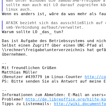
man unter windows die Samba/SMB-Freigabe a
sollte man auch mit LO darauf zugreifen kö
Wenn es anders ist, wäre da was mehr als fau
AFAIK bezieht sich das ausschließlich auf 
Warum sollte LO _das_ tun?

Das ist Aufgabe des Betriebssystems und nich
Selbst einen Zugriff über einen UNC-Pfad al 
\\rechner\freigabe\unterverzeichnis hat gefä
übernehmen.

-- 

Mit freundlichen Grüßen

Matthias Müller

(Benutzer #439779 im Linux-Counter 
http://co
PS: Bitte senden Sie als Antwort auf meine E
-- 

Informationen zum Abmelden: E-Mail an users+
Probleme? 
http://de.libreoffice.org/hilfe-ko
Tipps zu Listenmails: 
http://wiki.documentfo