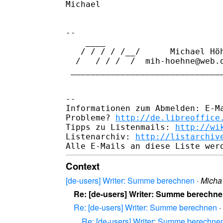
Michael

-- 

    ____        

   / / / / /__/      Michael Höh
  /   / / /  /  mih-hoehne@web.d
 _______________________________
-- 

Informationen zum Abmelden: E-Ma
Probleme? 
http://de.libreoffice
Tipps zu Listenmails: 
http://wi
Listenarchiv: 
http://listarchiv
Context
[de-users] Writer: Summe berechnen
·
Micha
Re: [de-users] Writer: Summe berechn
Re: [de-users] Writer: Summe berechnen
·
Re: [de-users] Writer: Summe berechne