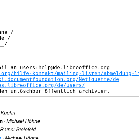
ne /

e /

_/

il an users+help@de.libreoffice.org

.org/hilfe-kontakt/mailing-listen/abmeldung-l
ki.documentfoundation.org/Netiquette/de
es.libreoffice.org/de/users/
 Kuehn
en
·
Michael Höhne
Rainer Bielefeld
n
·
Michael Höhne