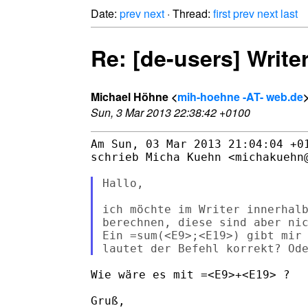
Date:
prev
next
· Thread:
first
prev
next
last
Re: [de-users] Writ
Michael Höhne <
mih-hoehne -AT- web.de
Sun, 3 Mar 2013 22:38:42 +0100
Am Sun, 03 Mar 2013 21:04:04 +01
schrieb Micha Kuehn <michakuehn@
Hallo,

ich möchte im Writer innerhalb
berechnen, diese sind aber nic
Ein =sum(<E9>;<E19>) gibt mir 
Wie wäre es mit =<E9>+<E19> ?

Gruß,
