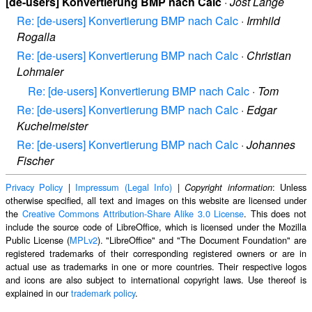
[de-users] Konvertierung BMP nach Calc
·
Jost Lange
Re: [de-users] Konvertierung BMP nach Calc
·
Irmhild
Rogalla
Re: [de-users] Konvertierung BMP nach Calc
·
Christian
Lohmaier
Re: [de-users] Konvertierung BMP nach Calc
·
Tom
Re: [de-users] Konvertierung BMP nach Calc
·
Edgar
Kuchelmeister
Re: [de-users] Konvertierung BMP nach Calc
·
Johannes
Fischer
Privacy Policy
|
Impressum (Legal Info)
|
: Unless
Copyright information
otherwise specified, all text and images on this website are licensed under
the
Creative Commons Attribution-Share Alike 3.0 License
. This does not
include the source code of LibreOffice, which is licensed under the Mozilla
Public License (
MPLv2
). "LibreOffice" and "The Document Foundation" are
registered trademarks of their corresponding registered owners or are in
actual use as trademarks in one or more countries. Their respective logos
and icons are also subject to international copyright laws. Use thereof is
explained in our
trademark policy
.