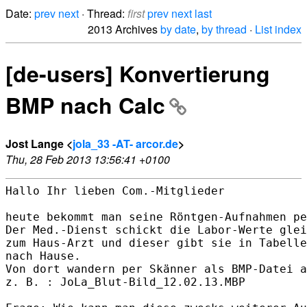
Date:
prev
next
· Thread:
first
prev
next
last
2013 Archives
by date
,
by thread
·
List index
[de-users] Konvertierung
BMP nach Calc
Jost Lange <
jola_33 -AT- arcor.de
>
Thu, 28 Feb 2013 13:56:41 +0100
Hallo Ihr lieben Com.-Mitglieder

heute bekommt man seine Röntgen-Aufnahmen pe
Der Med.-Dienst schickt die Labor-Werte glei
zum Haus-Arzt und dieser gibt sie in Tabelle
nach Hause.

Von dort wandern per Skänner als BMP-Datei a
z. B. : JoLa_Blut-Bild_12.02.13.MBP
