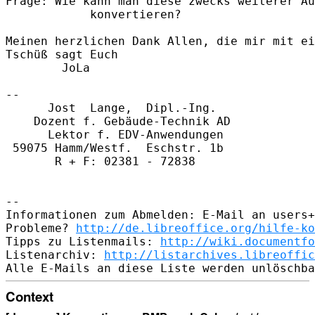
Frage: Wie kann man diese zwecks weiterer Au
            konvertieren?

Meinen herzlichen Dank Allen, die mir mit ei
Tschüß sagt Euch

        JoLa

-- 

      Jost  Lange,  Dipl.-Ing.

    Dozent f. Gebäude-Technik AD

      Lektor f. EDV-Anwendungen

 59075 Hamm/Westf.  Eschstr. 1b 

       R + F: 02381 - 72838

-- 

Informationen zum Abmelden: E-Mail an users+
Probleme? 
http://de.libreoffice.org/hilfe-ko
Tipps zu Listenmails: 
http://wiki.documentfo
Listenarchiv: 
http://listarchives.libreoffic
Context