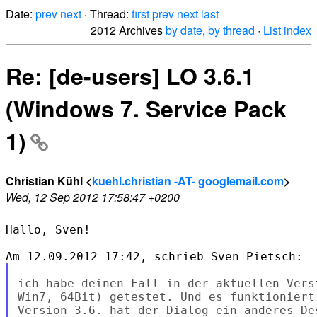
Date:
prev
next
· Thread:
first
prev
next
last
2012 Archives
by date
,
by thread
·
List index
Re: [de-users] LO 3.6.1
(Windows 7. Service Pack
1)
Christian Kühl <
kuehl.christian -AT- googlemail.com
>
Wed, 12 Sep 2012 17:58:47 +0200
Hallo, Sven!

ich habe deinen Fall in der aktuellen Vers
Win7, 64Bit) getestet. Und es funktioniert 
Version 3.6. hat der Dialog ein anderes Des