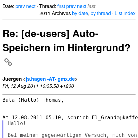
Date:
prev
next
· Thread:
first
prev
next
last
2011 Archives
by date
,
by thread
·
List index
Re: [de-users] Auto-
Speichern im Hintergrund?
Juergen <
js.hagen -AT- gmx.de
>
Fri, 12 Aug 2011 10:35:58 +1200
Bula (Hallo) Thomas,

Hallo!

Bei meinem gegenwärtigen Versuch, mich von