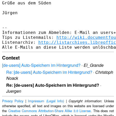
Grüße aus dem Süden

Jürgen

--

Informationen zum Abmelden: E-Mail an users+
Tips zu Listenmails: 
http://wiki.documentfou
Listenarchiv: 
http://listarchives.libreoffic
Context
[de-users] Auto-Speichern im Hintergrund?
·
El_Grande
Re: [de-users] Auto-Speichern im Hintergrund?
·
Christoph
Noack
Re: [de-users] Auto-Speichern im Hintergrund?
·
Juergen
Privacy Policy
|
Impressum (Legal Info)
|
: Unless
Copyright information
otherwise specified, all text and images on this website are licensed under
the
Creative Commons Attribution-Share Alike 3.0 License
. This does not
include the source code of LibreOffice, which is licensed under the Mozilla