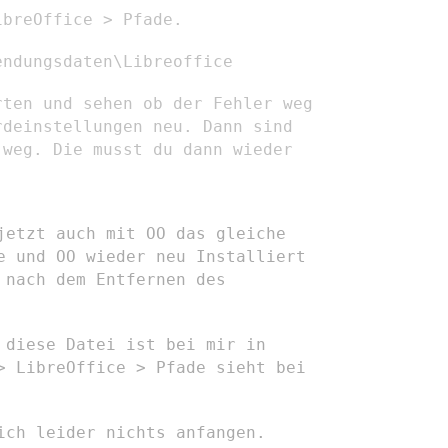
ibreOffice > Pfade.
endungsdaten\Libreoffice
rten und sehen ob der Fehler weg
rdeinstellungen neu.
Dann sind
 weg. Die musst du dann wieder
jetzt auch mit OO das gleiche
be und OO wieder neu
Installiert
 nach dem Entfernen des
e diese Datei
ist bei mir in
 > LibreOffice > Pfade
sieht bei
ich leider nichts anfangen.