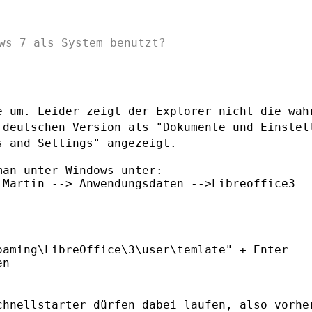
ws 7 als System benutzt?

e um. Leider zeigt der Explorer nicht die
wah
 deutschen Version als
"Dokumente und Einstel
s and Settings" angezeigt.
an unter Windows unter:

Martin --> Anwendungsdaten -->Libreoffice3

aming\LibreOffice\3\user\temlate" + Enter

n

chnellstarter dürfen dabei laufen, also
vorhe