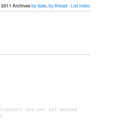
2011 Archives
by date
,
by thread
·
List index
tioniert das nur auf meinem
t.