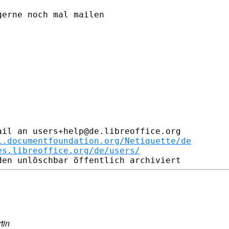
erne noch mal mailen

il an users+help@de.libreoffice.org

i.documentfoundation.org/Netiquette/de
es.libreoffice.org/de/users/
tin