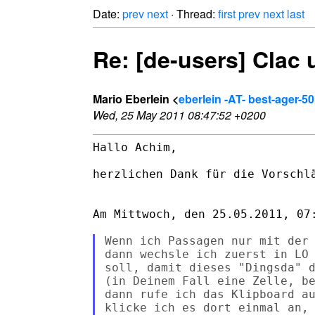
Date:
prev
next
· Thread:
first
prev
next
last
Re: [de-users] Clac
Mario Eberlein <
eberlein -AT- best-ager-5
Wed, 25 May 2011 08:47:52 +0200
Hallo Achim,

herzlichen Dank für die Vorschlä
Am Mittwoch, den 25.05.2011, 07:
Wenn ich Passagen nur mit der 
dann wechsle ich zuerst in LO 
soll, damit dieses "Dingsda" d
(in Deinem Fall eine Zelle, be
dann rufe ich das Klipboard au
klicke ich es dort einmal an,
