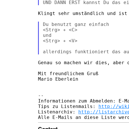
Klingt sehr umständlich und ist 
Du benutzt ganz einfach

<Strg> + <C>

und

<Strg> + <V>

Genau so machen wir dies, aber d
Mit freundlichem Gruß

Mario Eberlein 

-- 

Informationen zum Abmelden: E-Ma
Tips zu Listenmails: 
http://wik
Listenarchiv: 
http://listarchiv
Context