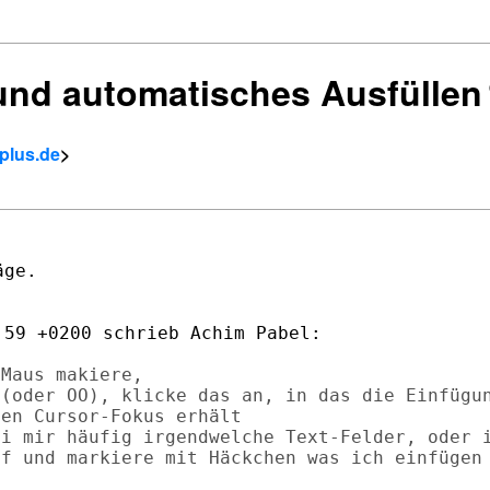
 und automatisches Ausfüllen
0plus.de
>
ge.

59 +0200 schrieb Achim Pabel:

Maus makiere,

(oder OO), klicke das an, in das die Einfügun
en Cursor-Fokus erhält

i mir häufig irgendwelche Text-Felder, oder i
f und markiere mit Häckchen was ich einfügen 