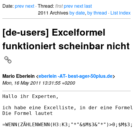
Date:
prev
next
· Thread:
first
prev
next
last
2011 Archives
by date
,
by thread
·
List index
[de-users] Excelformel
funktioniert scheinbar nicht
Mario Eberlein <
eberlein -AT- best-ager-50plus.de
>
Mon, 16 May 2011 13:31:55 +0200
Hallo ihr Experten,

ich habe eine Excelliste, in der eine Formel
Die Formel lautet

=WENN(ZÄHLENWENN(H3:K3;"*"&$M$3&"*")>0;$M$3;