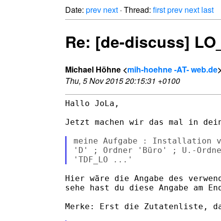
Date:
prev
next
· Thread:
first
prev
next
last
Re: [de-discuss] LO_4
Michael Höhne <
mih-hoehne -AT- web.de
Thu, 5 Nov 2015 20:15:31 +0100
Hallo JoLa,

Jetzt machen wir das mal in dein
meine Aufgabe : Installation v
'D' ; Ordner 'Büro' ; U.-Ordne
Hier wäre die Angabe des verwend
sehe hast du diese Angabe am End
Merke: Erst die Zutatenliste, da