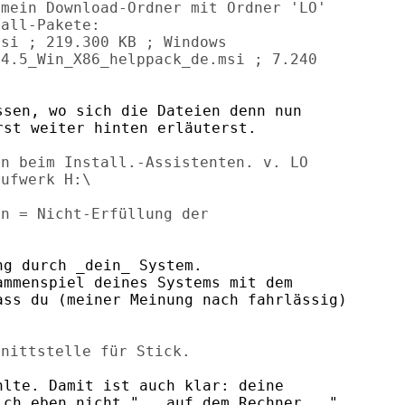
mein Download-Ordner mit Ordner 'LO'

all-Pakete:

si ; 219.300 KB ; Windows

4.5_Win_X86_helppack_de.msi ; 7.240

sen, wo sich die Dateien denn nun

st weiter hinten erläuterst.

n beim Install.-Assistenten. v. LO

ufwerk H:\

n = Nicht-Erfüllung der

g durch _dein_ System.

mmenspiel deines Systems mit dem

ss du (meiner Meinung nach fahrlässig)

lte. Damit ist auch klar: deine

ch eben nicht "...auf dem Rechner..."
