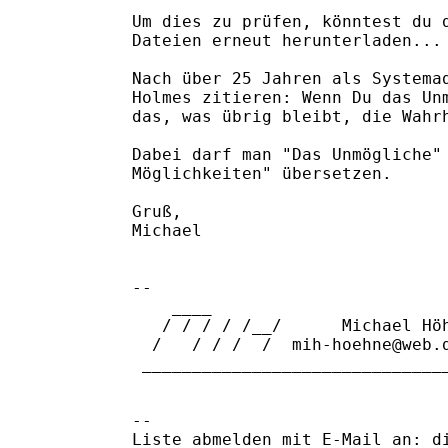
Um dies zu prüfen, könntest du d
Dateien erneut herunterladen...

Nach über 25 Jahren als Systemad
Holmes zitieren: Wenn Du das Unm
das, was übrig bleibt, die Wahrh
Dabei darf man "Das Unmögliche" 
Möglichkeiten" übersetzen.

Gruß,

Michael

-- 

    ____        

   / / / / /__/      Michael Höh
  /   / / /  /  mih-hoehne@web.d
 _______________________________
-- 

Liste abmelden mit E-Mail an: di