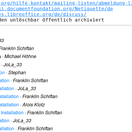
.org/hilfe-kontakt/mailing-listen/abmeldung-l
ki.documentfoundation.org/Netiquette/de
es.libreoffice.org/de/discuss/
33
Franklin Schiftan
n
·
Michael Höhne
·
JoLa_33
ion
·
Stephan
ation
·
Franklin Schiftan
allation
·
JoLa_33
stallation
·
Franklin Schiftan
stallation
·
Alois Klotz
Installation
·
Franklin Schiftan
ation
·
JoLa_33
allation
·
Franklin Schiftan