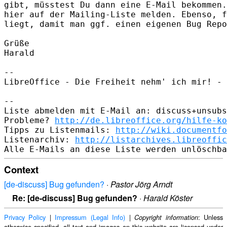
gibt, müsstest Du dann eine E-Mail bekommen.
hier auf der Mailing-Liste melden. Ebenso, f
liegt, damit man ggf. einen eigenen Bug Repo
Grüße

Harald

-- 

LibreOffice - Die Freiheit nehm' ich mir! - 
-- 

Liste abmelden mit E-Mail an: discuss+unsubs
Probleme? 
http://de.libreoffice.org/hilfe-ko
Tipps zu Listenmails: 
http://wiki.documentfo
Listenarchiv: 
http://listarchives.libreoffic
Context
[de-discuss] Bug gefunden?
·
Pastor Jörg Arndt
Re: [de-discuss] Bug gefunden?
·
Harald Köster
Privacy Policy
|
Impressum (Legal Info)
|
: Unless
Copyright information
otherwise specified, all text and images on this website are licensed under