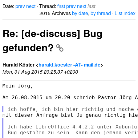
Date:
prev
next
· Thread:
first
prev
next
last
2015 Archives
by date
,
by thread
·
List index
Re: [de-discuss] Bug
gefunden?
Harald Köster <
harald.koester -AT- mail.de
>
Mon, 31 Aug 2015 23:25:37 +0200
Moin Jörg,

Am 26.08.2015 um 20:20 schrieb Pastor Jörg A
Ich habe LibreOffice 4.4.2.2 unter Xubuntu
Bug gestoßen zu sein. Kann den jemand verif