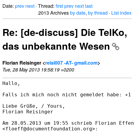
Date:
prev
next
· Thread:
first
prev
next
last
2013 Archives
by date
,
by thread
·
List index
Re: [de-discuss] Die TelKo,
das unbekannte Wesen
Florian Reisinger <
reisi007 -AT- gmail.com
>
Tue, 28 May 2013 19:58:19 +0200
Hallo,

Falls ich mich noch nicht gemeldet habe: +1

Liebe Grüße, / Yours,

Florian Reisinger

Am 28.05.2013 um 19:55 schrieb Florian Effen
<floeff@documentfoundation.org>:
