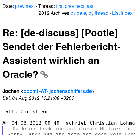
Date:
prev
next
· Thread:
first
prev
next
last
2012 Archives
by date
,
by thread
·
List index
Re: [de-discuss] [Pootle]
Sendet der Fehlerbericht-
Assistent wirklich an
Oracle?
Jochen <
oooml -AT- jochenschiffers.de
>
Sat, 04 Aug 2012 10:21:08 +0200
Hallo Christian,

Sorry, aber Mailingliste ist doch kein Ech