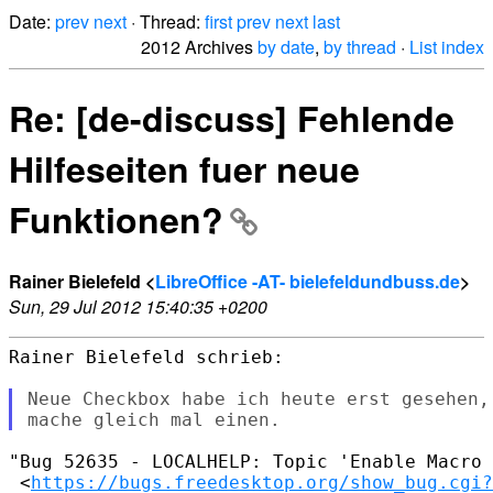
Date:
prev
next
· Thread:
first
prev
next
last
2012 Archives
by date
,
by thread
·
List index
Re: [de-discuss] Fehlende
Hilfeseiten fuer neue
Funktionen?
Rainer Bielefeld <
LibreOffice -AT- bielefeldundbuss.de
>
Sun, 29 Jul 2012 15:40:35 +0200
Rainer Bielefeld schrieb:

Neue Checkbox habe ich heute erst gesehen,
"Bug 52635 - LOCALHELP: Topic 'Enable Macro 
 <
https://bugs.freedesktop.org/show_bug.cgi?