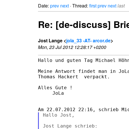
Date:
prev
next
· Thread:
first
prev
next
last
Re: [de-discuss] B
Jost Lange <
jola_33 -AT- arcor.de
>
Mon, 23 Jul 2012 12:28:17 +0200
Hallo und guten Tag Michael Höhn
Meine Antwort findet man in JoLa
Thomas Hackert  verpackt.

Alles Gute !

     JoLa

Hallo Jost,

Jost Lange schrieb:
