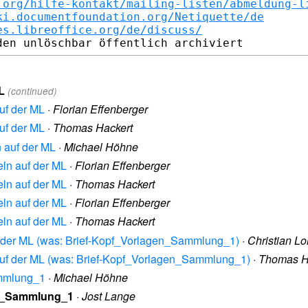
.org/hilfe-kontakt/mailing-listen/abmeldung-l
ki.documentfoundation.org/Netiquette/de
es.libreoffice.org/de/discuss/
L
(continued)
uf der ML
·
Florian Effenberger
uf der ML
·
Thomas Hackert
 auf der ML
·
Michael Höhne
ln auf der ML
·
Florian Effenberger
ln auf der ML
·
Thomas Hackert
ln auf der ML
·
Florian Effenberger
ln auf der ML
·
Thomas Hackert
f der ML (was: Brief-Kopf_Vorlagen_Sammlung_1)
·
Christian L
auf der ML (was: Brief-Kopf_Vorlagen_Sammlung_1)
·
Thomas H
ammlung_1
·
Michael Höhne
en_Sammlung_1
·
Jost Lange