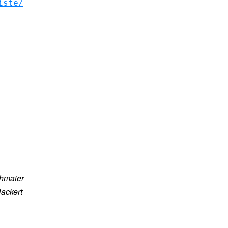
iste/
ohmaier
ackert