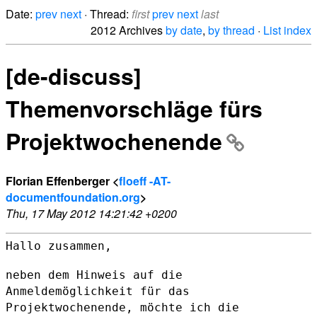
Date:
prev
next
· Thread:
first
prev
next
last
2012 Archives
by date
,
by thread
·
List index
[de-discuss]
Themenvorschläge fürs
Projektwochenende
Florian Effenberger <
floeff -AT-
documentfoundation.org
>
Thu, 17 May 2012 14:21:42 +0200
Hallo zusammen,

neben dem Hinweis auf die
Anmeldemöglichkeit für das
Projektwochenende,
möchte ich die