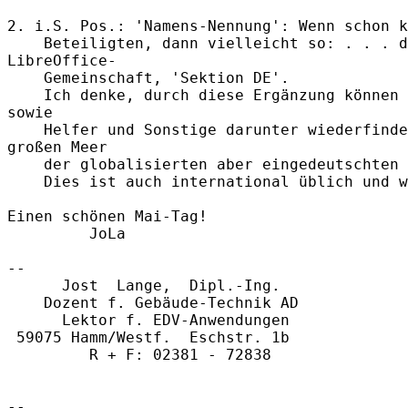
2. i.S. Pos.: 'Namens-Nennung': Wenn schon k
    Beteiligten, dann vielleicht so: . . . d
LibreOffice-

    Gemeinschaft, 'Sektion DE'.

    Ich denke, durch diese Ergänzung können 
sowie

    Helfer und Sonstige darunter wiederfinde
großen Meer

    der globalisierten aber eingedeutschten 
    Dies ist auch international üblich und w
Einen schönen Mai-Tag!

         JoLa

-- 

      Jost  Lange,  Dipl.-Ing.

    Dozent f. Gebäude-Technik AD

      Lektor f. EDV-Anwendungen

 59075 Hamm/Westf.  Eschstr. 1b 

         R + F: 02381 - 72838

-- 
