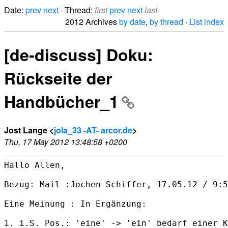
Date:
prev
next
· Thread:
first
prev
next
last
2012 Archives
by date
,
by thread
·
List index
[de-discuss] Doku:
Rückseite der
Handbücher_1
Jost Lange <
jola_33 -AT- arcor.de
>
Thu, 17 May 2012 13:48:58 +0200
Hallo Allen,

Bezug: Mail :Jochen Schiffer, 17.05.12 / 9:5
Eine Meinung : In Ergänzung:

1. i.S. Pos.: 'eine' -> 'ein' bedarf einer K