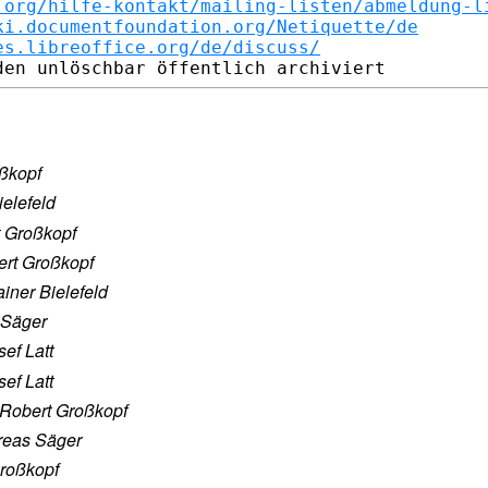
.org/hilfe-kontakt/mailing-listen/abmeldung-l
ki.documentfoundation.org/Netiquette/de
es.libreoffice.org/de/discuss/
ßkopf
ielefeld
 Großkopf
rt Großkopf
iner Bielefeld
 Säger
sef Latt
sef Latt
Robert Großkopf
reas Säger
roßkopf