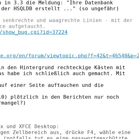
 in 3.3 die Meldung: "Ihre Datenbank

 senkrechte und waagrechte Linien - mit der

/show_bug.cgi?id=37224
ce.org/en/forum/viewtopic.php?f=42&t=46540&p=
n den Hintergrund rechteckige Kästen mit

s habe ich schließlich auch gemacht. Mit

uf einer Seite auftauchen und die

0) plötzlich in den Berichten nur noch

x und XFCE Desktop:

gen Zellbereich aus, drücke F4, wähle eine

 (notfalls tut es eine passwortgeschützte
