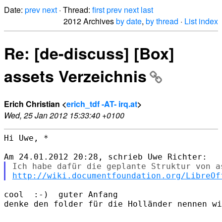
Date:
prev
next
· Thread:
first
prev
next
last
2012 Archives
by date
,
by thread
·
List index
Re: [de-discuss] [Box]
assets Verzeichnis
Erich Christian <
erich_tdf -AT- irq.at
>
Wed, 25 Jan 2012 15:33:40 +0100
Hi Uwe, *

http://wiki.documentfoundation.org/LibreOf
cool  :-)  guter Anfang

denke den folder für die Holländer nennen wi