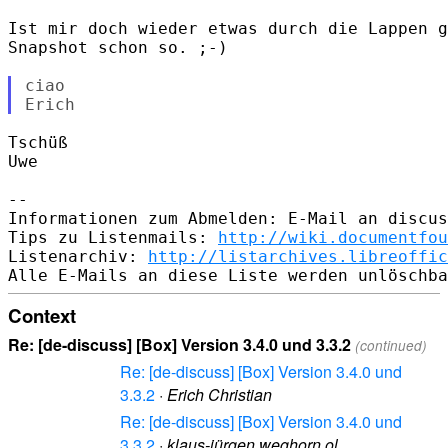
Ist mir doch wieder etwas durch die Lappen g
Snapshot schon so. ;-)

ciao

Tschüß

Uwe

-- 

Informationen zum Abmelden: E-Mail an discus
Tips zu Listenmails: 
http://wiki.documentfou
Listenarchiv: 
http://listarchives.libreoffic
Context
Re: [de-discuss] [Box] Version 3.4.0 und 3.3.2
(continued)
Re: [de-discuss] [Box] Version 3.4.0 und
3.3.2
·
Erich Christian
Re: [de-discuss] [Box] Version 3.4.0 und
3.3.2
·
klaus-jürgen weghorn ol