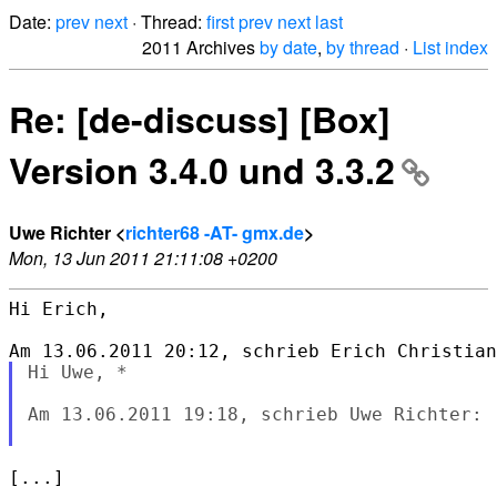
Date:
prev
next
· Thread:
first
prev
next
last
2011 Archives
by date
,
by thread
·
List index
Re: [de-discuss] [Box]
Version 3.4.0 und 3.3.2
Uwe Richter <
richter68 -AT- gmx.de
>
Mon, 13 Jun 2011 21:11:08 +0200
Hi Erich,

Hi Uwe, *

Am 13.06.2011 19:18, schrieb Uwe Richter:

[...]
