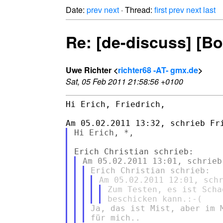
Date:
prev
next
· Thread:
first
prev
next
last
Re: [de-discuss] [Box
Uwe Richter <
richter68 -AT- gmx.de
>
Sat, 05 Feb 2011 21:58:56 +0100
Hi Erich, Friedrich,

Hi Erich, *,

Zum Testen, es ist Scha
Ja, das ist Mist, aber im 