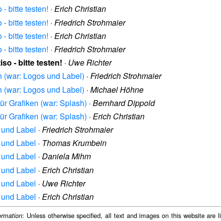
- bitte testen!
·
Erich Christian
- bitte testen!
·
Friedrich Strohmaier
- bitte testen!
·
Erich Christian
- bitte testen!
·
Friedrich Strohmaier
so - bitte testen!
·
Uwe Richter
h (war: Logos und Label)
·
Friedrich Strohmaier
h (war: Logos und Label)
·
Michael Höhne
für Grafiken (war: Splash)
·
Bernhard Dippold
für Grafiken (war: Splash)
·
Erich Christian
s und Label
·
Friedrich Strohmaier
s und Label
·
Thomas Krumbein
s und Label
·
Daniela Mihm
s und Label
·
Erich Christian
s und Label
·
Uwe Richter
s und Label
·
Erich Christian
: Unless otherwise specified, all text and images on this website are
ormation