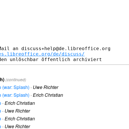
ail an discuss+help@de.libreoffice.org

es.libreoffice.org/de/discuss/
h)
(continued)
o (war: Splash)
·
Uwe Richter
o (war: Splash)
·
Erich Christian
o
·
Erich Christian
o
·
Uwe Richter
o
·
Erich Christian
o
·
Uwe Richter