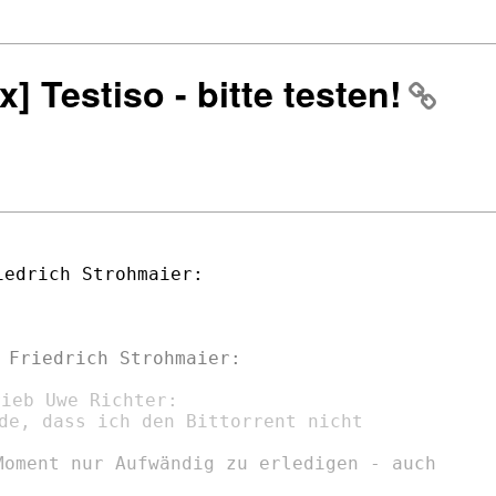
] Testiso - bitte testen!
de, dass ich den Bittorrent nicht

Moment nur Aufwändig zu erledigen - auch
