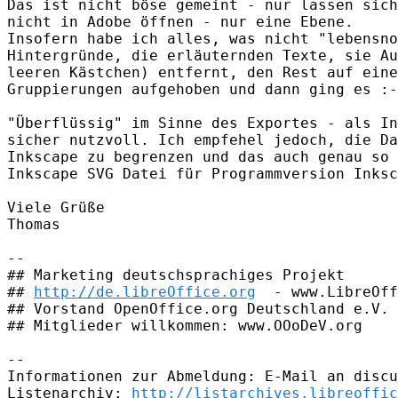
Das ist nicht böse gemeint - nur lassen sich
nicht in Adobe öffnen - nur eine Ebene.

Insofern habe ich alles, was nicht "lebensno
Hintergründe, die erläuternden Texte, sie Au
leeren Kästchen) entfernt, den Rest auf eine
Gruppierungen aufgehoben und dann ging es :-
"Überflüssig" im Sinne des Exportes - als In
sicher nutzvoll. Ich empfehel jedoch, die Da
Inkscape zu begrenzen und das auch genau so 
Inkscape SVG Datei für Programmversion Inksc
Viele Grüße

Thomas

-- 

## Marketing deutschsprachiges Projekt

## 
http://de.libreOffice.org
  - www.LibreOff
## Vorstand OpenOffice.org Deutschland e.V.

## Mitglieder willkommen: www.OOoDeV.org

-- 

Informationen zur Abmeldung: E-Mail an discu
Listenarchiv: 
http://listarchives.libreoffic