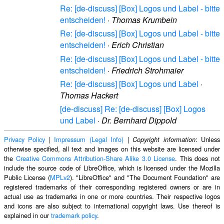
Re: [de-discuss] [Box] Logos und Label - bitte
entscheiden!
·
Thomas Krumbein
Re: [de-discuss] [Box] Logos und Label - bitte
entscheiden!
·
Erich Christian
Re: [de-discuss] [Box] Logos und Label - bitte
entscheiden!
·
Friedrich Strohmaier
Re: [de-discuss] [Box] Logos und Label
·
Thomas Hackert
[de-discuss] Re: [de-discuss] [Box] Logos
und Label
·
Dr. Bernhard Dippold
Privacy Policy
|
Impressum (Legal Info)
|
: Unless
Copyright information
otherwise specified, all text and images on this website are licensed under
the
Creative Commons Attribution-Share Alike 3.0 License
. This does not
include the source code of LibreOffice, which is licensed under the Mozilla
Public License (
MPLv2
). "LibreOffice" and "The Document Foundation" are
registered trademarks of their corresponding registered owners or are in
actual use as trademarks in one or more countries. Their respective logos
and icons are also subject to international copyright laws. Use thereof is
explained in our
trademark policy
.