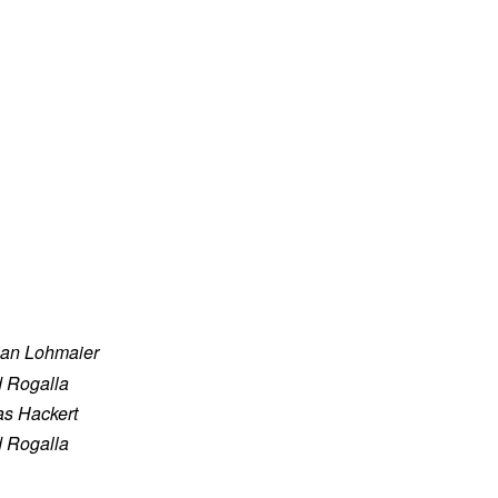
ian Lohmaier
d Rogalla
s Hackert
d Rogalla