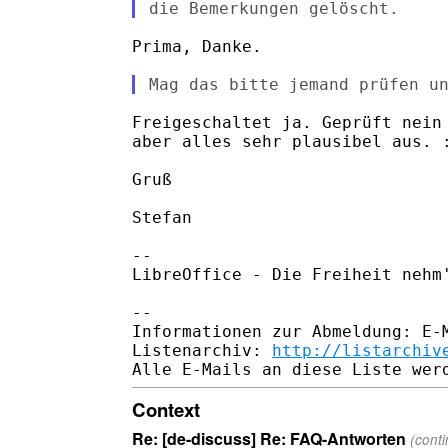
Prima, Danke.

Freigeschaltet ja. Geprüft nein 
aber alles sehr plausibel aus. :
Gruß

Stefan

-- 

LibreOffice - Die Freiheit nehm'
-- 

Informationen zur Abmeldung: E-M
Listenarchiv: 
http://listarchiv
Context
Re: [de-discuss] Re: FAQ-Antworten
(cont