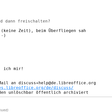
(keine Zeit), beim Überfliegen sah

-)

 ich mir!

ail an discuss+help@de.libreoffice.org

es.libreoffice.org/de/discuss/
inued)