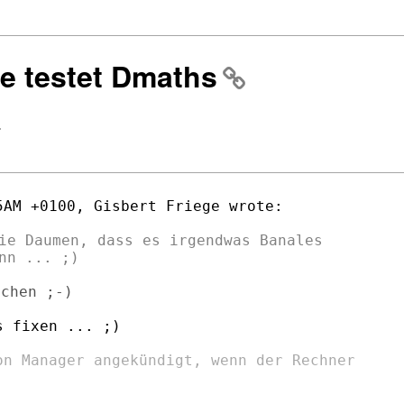
te testet Dmaths
>
ie Daumen, dass es irgendwas Banales

 fixen ... ;)

on Manager angekündigt, wenn der Rechner
