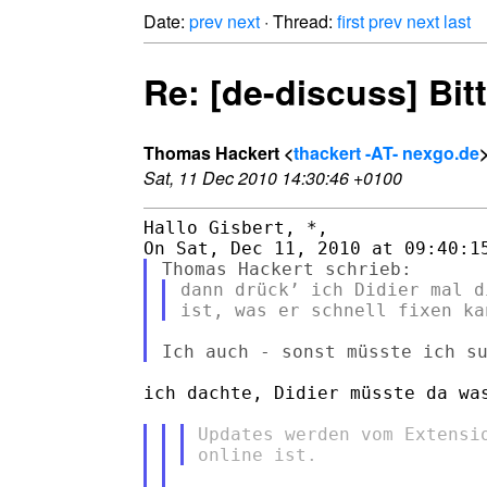
Date:
prev
next
· Thread:
first
prev
next
last
Re: [de-discuss] Bit
Thomas Hackert <
thackert -AT- nexgo.de
Sat, 11 Dec 2010 14:30:46 +0100
Hallo Gisbert, *,

dann drück’ ich Didier mal d
ich dachte, Didier müsste da was
Updates werden vom Extensi