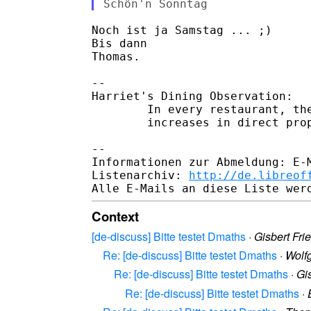
Noch ist ja Samstag ... ;)

Bis dann

Thomas.

-- 

Harriet's Dining Observation:

        In every restaurant, the
        increases in direct prop
-- 

Informationen zur Abmeldung: E-M
Listenarchiv: 
http://de.libreof
Context
[de-discuss] Bitte testet Dmaths
·
Gisbert Fri
Re: [de-discuss] Bitte testet Dmaths
·
Wolf
Re: [de-discuss] Bitte testet Dmaths
·
Gi
Re: [de-discuss] Bitte testet Dmaths
·