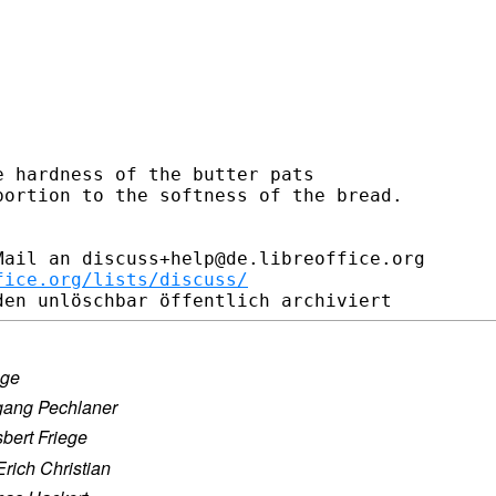
 hardness of the butter pats

ortion to the softness of the bread.

ail an discuss+help@de.libreoffice.org

fice.org/lists/discuss/
ege
gang Pechlaner
sbert Friege
Erich Christian