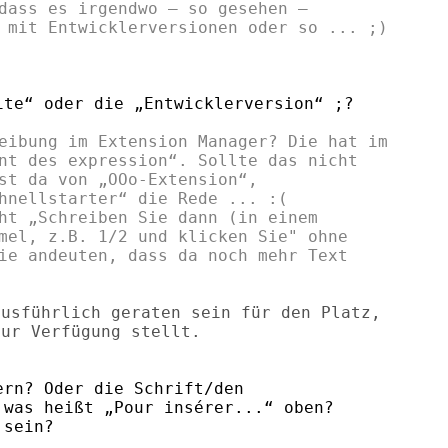
dass es irgendwo – so gesehen –

te“ oder die „Entwicklerversion“ ;?

eibung im Extension Manager? Die hat im

nt des expression“. Sollte das nicht

st da von „OOo-Extension“,

hnellstarter“ die Rede ... :(

ht „Schreiben Sie dann (in einem

mel, z.B. 1/2 und klicken Sie" ohne

ie andeuten, dass da noch mehr Text

usführlich geraten sein für den Platz,

ur Verfügung stellt.

rn? Oder die Schrift/den

was heißt „Pour insérer...“ oben?

sein?
