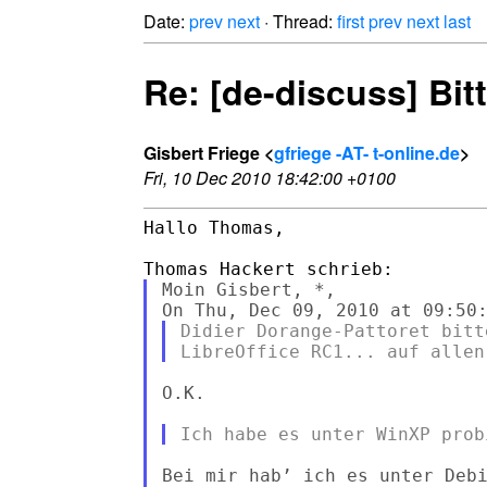
Date:
prev
next
· Thread:
first
prev
next
last
Re: [de-discuss] Bit
Gisbert Friege <
gfriege -AT- t-online.de
>
Fri, 10 Dec 2010 18:42:00 +0100
Hallo Thomas,

Moin Gisbert, *,

Didier Dorange-Pattoret bitt
O.K.

Bei mir hab’ ich es unter Debi