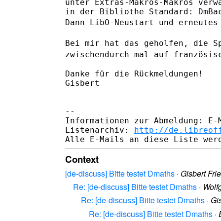
unter Extras-Makros-Makros verwa
Dann LibO-Neustart und erneutes
Bei mir hat das geholfen, die S
zwischendurch mal auf französis
Danke für die Rückmeldungen!

Gisbert

--

Informationen zur Abmeldung: E-M
Listenarchiv: 
http://de.libreof
Context
[de-discuss] Bitte testet Dmaths
·
Gisbert Fri
Re: [de-discuss] Bitte testet Dmaths
·
Wolf
Re: [de-discuss] Bitte testet Dmaths
·
Gi
Re: [de-discuss] Bitte testet Dmaths
·