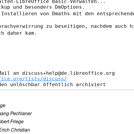
lten-LibreOffice Basic-Verwalten...

 Installieren von Dmaths mit den
entsprechend
prachverwirrung zu beseitigen, nachdem
auch h
ch daher kam.
ail an discuss+help@de.libreoffice.org

fice.org/lists/discuss/
ege
gang Pechlaner
sbert Friege
Erich Christian