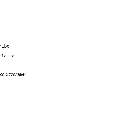
ibe

ich Strohmaier