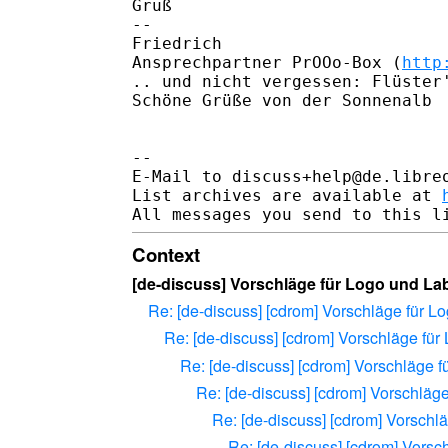
Gruß

-- 

Friedrich

Ansprechpartner PrOOo-Box (
http
.. und nicht vergessen: Flüster'
Schöne Grüße von der Sonnenalb

-- 

E-Mail to discuss+help@de.libre
List archives are available at 
Context
[de-discuss] Vorschläge für Logo und Labe
Re: [de-discuss] [cdrom] Vorschläge für 
Re: [de-discuss] [cdrom] Vorschläge fü
Re: [de-discuss] [cdrom] Vorschläge 
Re: [de-discuss] [cdrom] Vorschläg
Re: [de-discuss] [cdrom] Vorschl
Re: [de-discuss] [cdrom] Vors