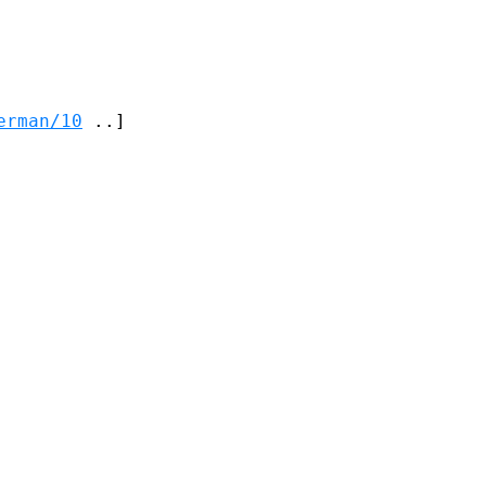
erman/10
 ..]
