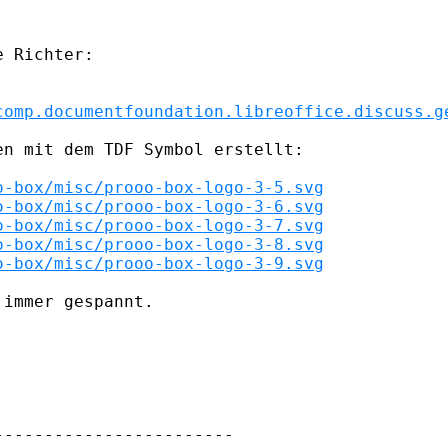
 Richter:

comp.documentfoundation.libreoffice.discuss.g
n mit dem TDF Symbol erstellt:

o-box/misc/prooo-box-logo-3-5.svg
o-box/misc/prooo-box-logo-3-6.svg
o-box/misc/prooo-box-logo-3-7.svg
o-box/misc/prooo-box-logo-3-8.svg
o-box/misc/prooo-box-logo-3-9.svg
immer gespannt.

-----------------------
