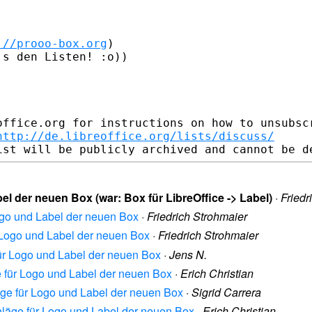
://prooo-box.org
)

s den Listen! :o))

office.org for instructions on how to unsubscr
http://de.libreoffice.org/lists/discuss/
l der neuen Box (war: Box für LibreOffice -> Label)
·
Friedr
Logo und Label der neuen Box
·
Friedrich Strohmaier
r Logo und Label der neuen Box
·
Friedrich Strohmaier
für Logo und Label der neuen Box
·
Jens N.
e für Logo und Label der neuen Box
·
Erich Christian
äge für Logo und Label der neuen Box
·
Sigrid Carrera
chläge für Logo und Label der neuen Box
·
Erich Christian