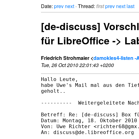
Date:
prev
next
· Thread:
first
prev
next
last
[de-discuss] Vorsch
für LibreOffice -> La
Friedrich Strohmaier <
damokles4-listen -AT
Tue, 26 Oct 2010 22:01:43 +0200
Hallo Leute,

habe Uwe's Mail mal aus den Tief
geholt..

----------  Weitergeleitete Nach
Betreff: Re: [de-discuss] Box fü
Datum: Montag, 18. Oktober 2010

Von: Uwe Richter <richter68@gmx.
An: discuss@de.libreoffice.org
