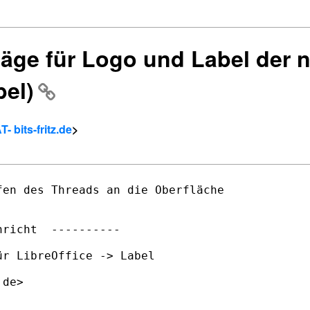
läge für Logo und Label der 
bel)
- bits-fritz.de
>
en des Threads an die Oberfläche

richt  ----------

r LibreOffice -> Label

de>
