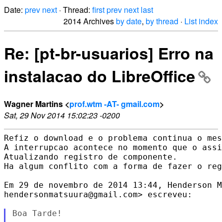
Date:
prev
next
· Thread:
first
prev
next
last
2014 Archives
by date
,
by thread
·
List index
Re: [pt-br-usuarios] Erro na
instalacao do LibreOffice
Wagner Martins <
prof.wtm -AT- gmail.com
>
Sat, 29 Nov 2014 15:02:23 -0200
Refiz o download e o problema continua o mes
A interrupcao acontece no momento que o assi
Atualizando registro de componente.

Ha algum conflito com a forma de fazer o reg
Em 29 de novembro de 2014 13:44, Henderson M
hendersonmatsuura@gmail.com> escreveu:

Boa Tarde!
