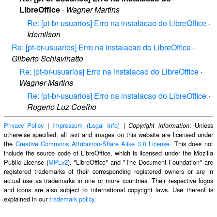
LibreOffice
·
Wagner Martins
Re: [pt-br-usuarios] Erro na instalacao do LibreOffice
·
Idemilson
Re: [pt-br-usuarios] Erro na instalacao do LibreOffice
·
Gilberto Schiavinatto
Re: [pt-br-usuarios] Erro na instalacao do LibreOffice
·
Wagner Martins
Re: [pt-br-usuarios] Erro na instalacao do LibreOffice
·
Rogerio Luz Coelho
Privacy Policy
|
Impressum (Legal Info)
|
: Unless
Copyright information
otherwise specified, all text and images on this website are licensed under
the
Creative Commons Attribution-Share Alike 3.0 License
. This does not
include the source code of LibreOffice, which is licensed under the Mozilla
Public License (
MPLv2
). "LibreOffice" and "The Document Foundation" are
registered trademarks of their corresponding registered owners or are in
actual use as trademarks in one or more countries. Their respective logos
and icons are also subject to international copyright laws. Use thereof is
explained in our
trademark policy
.