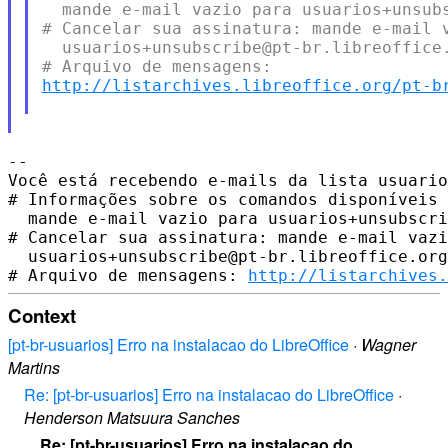
  mande e-mail vazio para usuarios+unsubs
# Cancelar sua assinatura: mande e-mail v
  usuarios+unsubscribe@pt-br.libreoffice.
http://listarchives.libreoffice.org/pt-b
-- 

Você está recebendo e-mails da lista usuario
# Informações sobre os comandos disponíveis 
  mande e-mail vazio para usuarios+unsubscri
# Cancelar sua assinatura: mande e-mail vazi
  usuarios+unsubscribe@pt-br.libreoffice.org

# Arquivo de mensagens: 
http://listarchives.
Context
[pt-br-usuarios] Erro na instalacao do LibreOffice
·
Wagner
Martins
Re: [pt-br-usuarios] Erro na instalacao do LibreOffice
·
Henderson Matsuura Sanches
Re: [pt-br-usuarios] Erro na instalacao do