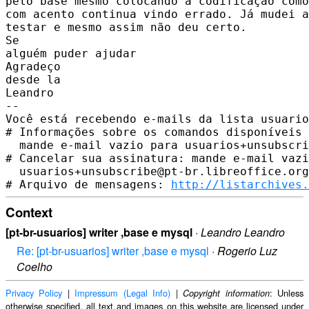
pelo base mesmo colocando a codificação como
com acento continua vindo errado. Já mudei a
testar e mesmo assim não deu certo.

Se

alguém puder ajudar  

Agradeço

desde la

Leandro

-- 

Você está recebendo e-mails da lista usuario
# Informações sobre os comandos disponíveis 
  mande e-mail vazio para usuarios+unsubscri
# Cancelar sua assinatura: mande e-mail vazi
  usuarios+unsubscribe@pt-br.libreoffice.org

# Arquivo de mensagens: 
http://listarchives.
Context
[pt-br-usuarios] writer ,base e mysql
·
Leandro Leandro
Re: [pt-br-usuarios] writer ,base e mysql
·
Rogerio Luz
Coelho
Privacy Policy
|
Impressum (Legal Info)
|
: Unless
Copyright information
otherwise specified, all text and images on this website are licensed under