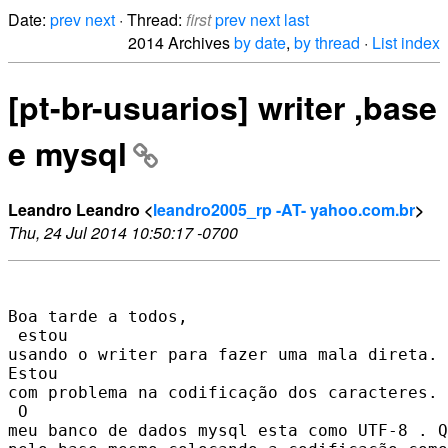
Date:
prev
next
· Thread:
first
prev
next
last
2014 Archives
by date
,
by thread
·
List index
[pt-br-usuarios] writer ,base
e mysql
Leandro Leandro <
leandro2005_rp -AT- yahoo.com.br
>
Thu, 24 Jul 2014 10:50:17 -0700
Boa tarde a todos,

 estou

usando o writer para fazer uma mala direta.

Estou

com problema na codificação dos caracteres.

 O

meu banco de dados mysql esta como UTF-8 . Q