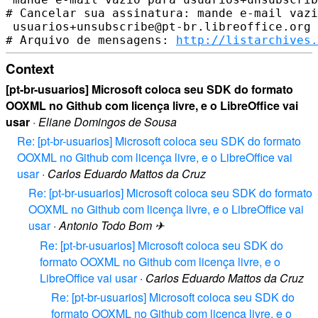
# Cancelar sua assinatura: mande e-mail vazi
 usuarios+unsubscribe@pt-br.libreoffice.org

# Arquivo de mensagens: 
http://listarchives.
Context
[pt-br-usuarios] Microsoft coloca seu SDK do formato
OOXML no Github com licença livre, e o LibreOffice vai
usar
·
Eliane Domingos de Sousa
Re: [pt-br-usuarios] Microsoft coloca seu SDK do formato
OOXML no Github com licença livre, e o LibreOffice vai
usar
·
Carlos Eduardo Mattos da Cruz
Re: [pt-br-usuarios] Microsoft coloca seu SDK do formato
OOXML no Github com licença livre, e o LibreOffice vai
usar
·
Antonio Todo Bom ✈
Re: [pt-br-usuarios] Microsoft coloca seu SDK do
formato OOXML no Github com licença livre, e o
LibreOffice vai usar
·
Carlos Eduardo Mattos da Cruz
Re: [pt-br-usuarios] Microsoft coloca seu SDK do
formato OOXML no Github com licença livre, e o