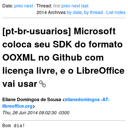
Date:
prev
next
· Thread:
first
prev
next
last
2014 Archives
by date
,
by thread
·
List index
[pt-br-usuarios] Microsoft
coloca seu SDK do formato
OOXML no Github com
licença livre, e o LibreOffice
vai usar
Eliane Domingos de Sousa <
elianedomingos -AT-
libreoffice.org
>
Thu, 26 Jun 2014 09:02:30 -0300
Bom dia!
