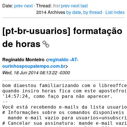
Date:
prev
next
· Thread:
first
prev
next
last
2014 Archives
by date
,
by thread
·
List index
[pt-br-usuarios] formatação
de horas
Reginaldo Monteiro <
reginaldo -AT-
ourinhospoupatempo.com.br
>
Wed, 18 Jun 2014 08:13:22 -0300
bom diaestou familiarizando com o libreoffce
quando insiro horas fica com este apostofro(
'14:57:24, como faço para não aparecer.

-- 

Você está recebendo e-mails da lista usuario
# Informações sobre os comandos disponíveis 
  mande e-mail vazio para usuarios+unsubscri
# Cancelar sua assinatura: mande e-mail vazi