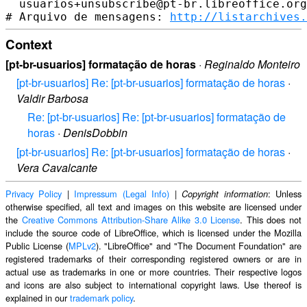
  usuarios+unsubscribe@pt-br.libreoffice.org

# Arquivo de mensagens: 
http://listarchives.
Context
[pt-br-usuarios] formatação de horas
·
Reginaldo Monteiro
[pt-br-usuarios] Re: [pt-br-usuarios] formatação de horas
·
Valdir Barbosa
Re: [pt-br-usuarios] Re: [pt-br-usuarios] formatação de
horas
·
DenisDobbin
[pt-br-usuarios] Re: [pt-br-usuarios] formatação de horas
·
Vera Cavalcante
Privacy Policy
|
Impressum (Legal Info)
|
: Unless
Copyright information
otherwise specified, all text and images on this website are licensed under
the
Creative Commons Attribution-Share Alike 3.0 License
. This does not
include the source code of LibreOffice, which is licensed under the Mozilla
Public License (
MPLv2
). "LibreOffice" and "The Document Foundation" are
registered trademarks of their corresponding registered owners or are in
actual use as trademarks in one or more countries. Their respective logos
and icons are also subject to international copyright laws. Use thereof is
explained in our
trademark policy
.