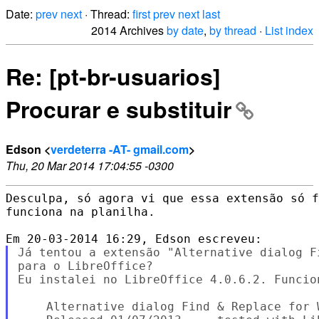
Date:
prev
next
· Thread:
first
prev
next
last
2014 Archives
by date
,
by thread
·
List index
Re: [pt-br-usuarios]
Procurar e substituir
Edson <
verdeterra -AT- gmail.com
>
Thu, 20 Mar 2014 17:04:55 -0300
Desculpa, só agora vi que essa extensão só f
funciona na planilha.

Já tentou a extensão "Alternative dialog F
para o LibreOffice?

Eu instalei no LibreOffice 4.0.6.2. Funcio
    Alternative dialog Find & Replace for 