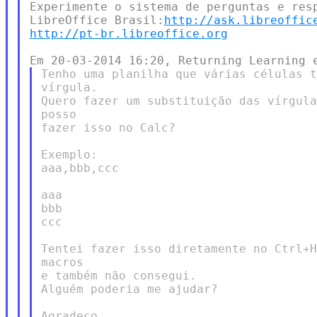
Experimente o sistema de perguntas e resp
LibreOffice Brasil:
http://ask.libreoffic
http://pt-br.libreoffice.org
Tenho uma planilha que várias células t
vírgula.

Quero fazer um substituição das vírgula
posso

fazer isso no Calc?

Exemplo:

aaa,bbb,ccc

aaa

bbb

ccc

Tentei fazer isso diretamente no Ctrl+H
macros

e também não consegui.

Alguém poderia me ajudar?

Agradeço
