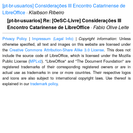
[pt-br-usuarios] Considerações III Encontro Catarinense de
LibreOffice
·
Klaibson Ribeiro
[pt-br-usuarios] Re: [OeSC-Livre] Considerações III
Encontro Catarinense de LibreOffice
·
Fabio Olive Leite
Privacy Policy
|
Impressum (Legal Info)
|
: Unless
Copyright information
otherwise specified, all text and images on this website are licensed under
the
Creative Commons Attribution-Share Alike 3.0 License
. This does not
include the source code of LibreOffice, which is licensed under the Mozilla
Public License (
MPLv2
). "LibreOffice" and "The Document Foundation" are
registered trademarks of their corresponding registered owners or are in
actual use as trademarks in one or more countries. Their respective logos
and icons are also subject to international copyright laws. Use thereof is
explained in our
trademark policy
.