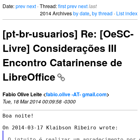
Date:
prev
next
· Thread:
first
prev
next
last
2014 Archives
by date
,
by thread
·
List index
[pt-br-usuarios] Re: [OeSC-
Livre] Considerações III
Encontro Catarinense de
LibreOffice
Fabio Olive Leite <
fabio.olive -AT- gmail.com
>
Tue, 18 Mar 2014 00:09:58 -0300
Boa noite!

O intuito é realizar um agradecimento por 