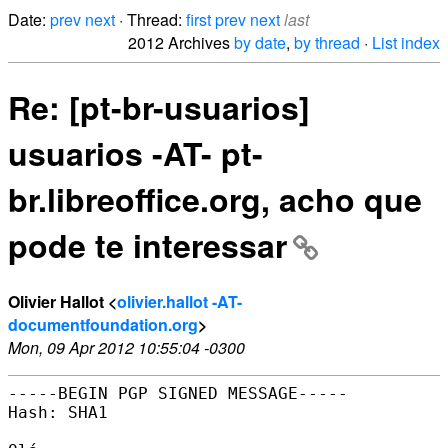
Date:
prev
next
· Thread:
first
prev
next
last
2012 Archives
by date
,
by thread
·
List index
Re: [pt-br-usuarios]
usuarios -AT- pt-
br.libreoffice.org, acho que
pode te interessar
Olivier Hallot <
olivier.hallot -AT-
documentfoundation.org
>
Mon, 09 Apr 2012 10:55:04 -0300
-----BEGIN PGP SIGNED MESSAGE-----

Hash: SHA1
