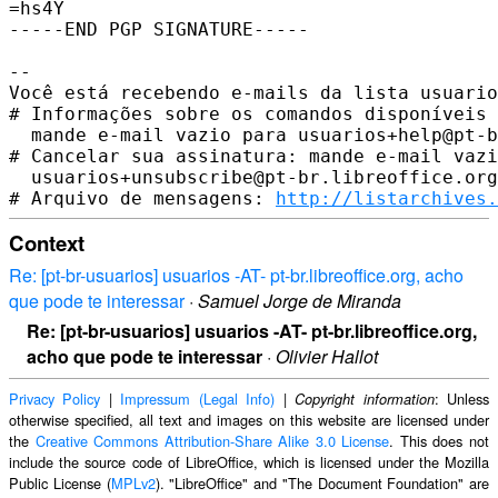
=hs4Y

-----END PGP SIGNATURE-----

-- 

Você está recebendo e-mails da lista usuario
# Informações sobre os comandos disponíveis 
  mande e-mail vazio para usuarios+help@pt-b
# Cancelar sua assinatura: mande e-mail vazi
  usuarios+unsubscribe@pt-br.libreoffice.org

# Arquivo de mensagens: 
http://listarchives.
Context
Re: [pt-br-usuarios] usuarios -AT- pt-br.libreoffice.org, acho
que pode te interessar
·
Samuel Jorge de Miranda
Re: [pt-br-usuarios] usuarios -AT- pt-br.libreoffice.org,
acho que pode te interessar
·
Olivier Hallot
Privacy Policy
|
Impressum (Legal Info)
|
: Unless
Copyright information
otherwise specified, all text and images on this website are licensed under
the
Creative Commons Attribution-Share Alike 3.0 License
. This does not
include the source code of LibreOffice, which is licensed under the Mozilla
Public License (
MPLv2
). "LibreOffice" and "The Document Foundation" are