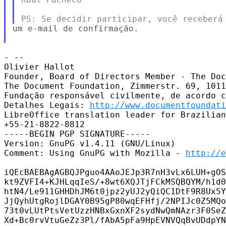
um e-mail de confirmação.

- -- 

Olivier Hallot

Founder, Board of Directors Member - The Doc
The Document Foundation, Zimmerstr. 69, 1011
Fundação responsável civilmente, de acordo c
Detalhes Legais: 
http://www.documentfoundati
LibreOffice translation leader for Brazilian
+55-21-8822-8812

-----BEGIN PGP SIGNATURE-----

Version: GnuPG v1.4.11 (GNU/Linux)

Comment: Using GnuPG with Mozilla - 
http://e
iQEcBAEBAgAGBQJPguo4AAoJEJp3R7nH3vLx6LUH+gOS
kt9ZVFI4+KJHLqqIeS/+8wt6XQJTjFCkMSQBQYM/h1d0
htN4/Le911GHHDhJM6t0jpz2yUJ2yQiQC1DtF9R8Ux5Y
JjQyhUtgRojlDGAY0B95gP80wqEFHfj/2NPIJc0Z5MQo
73t0vLUtPtsVetUzzHNBxGxnXF2sydNwQmNAzr3F0SeZ
Xd+Bc0rvVtuGeZz3Pl/fAbA5pFa9HpEVNVQqBvUDdpYN