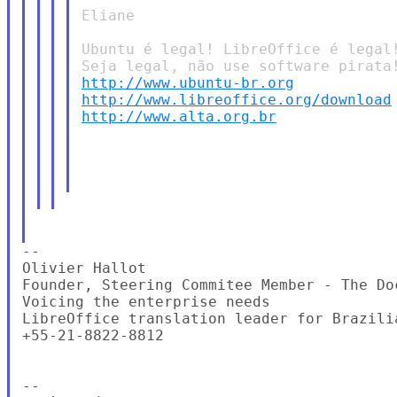
Eliane

Ubuntu é legal! LibreOffice é legal!
http://www.ubuntu-br.org
http://www.libreoffice.org/download
http://www.alta.org.br
--

Olivier Hallot

Founder, Steering Commitee Member - The Doc
Voicing the enterprise needs

LibreOffice translation leader for Brazilia
+55-21-8822-8812

--
