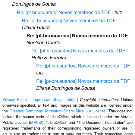
Domingos de Sousa
Re: [pt-br-usuarios] Novos membros da TDF
·
luiz
Re: [pt-br-usuarios] Novos membros da TDF
·
Olivier Hallot
Re: [pt-br-usuarios] Novos membros da TDF
·
Noelson Duarte
Re: [pt-br-usuarios] Novos membros da TDF
·
Helio S. Ferreira
Re: [pt-br-usuarios] Novos membros da TDF
·
luiz
Re: [pt-br-usuarios] Novos membros da TDF
·
Eliane Domingos de Sousa
Privacy Policy
|
Impressum (Legal Info)
|
: Unless
Copyright information
otherwise specified, all text and images on this website are licensed under
the
Creative Commons Attribution-Share Alike 3.0 License
. This does not
include the source code of LibreOffice, which is licensed under the Mozilla
Public License (
MPLv2
). "LibreOffice" and "The Document Foundation" are
registered trademarks of their corresponding registered owners or are in
actual use as trademarks in one or more countries. Their respective logos