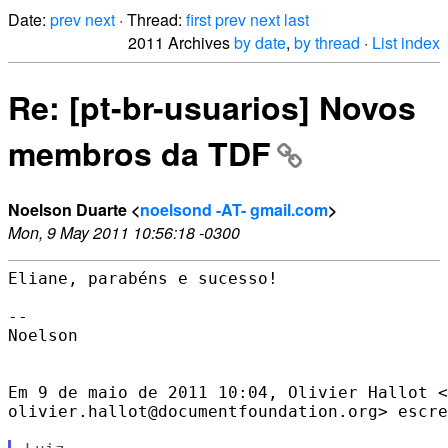
Date:
prev
next
· Thread:
first
prev
next
last
2011 Archives
by date
,
by thread
·
List index
Re: [pt-br-usuarios] Novos
membros da TDF
Noelson Duarte <
noelsond -AT- gmail.com
>
Mon, 9 May 2011 10:56:18 -0300
Eliane, parabéns e sucesso!

--

Noelson

Em 9 de maio de 2011 10:04, Olivier Hallot <

olivier.hallot@documentfoundation.org> escre