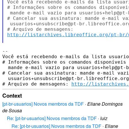
Você está recebendo e-mails da lista usuar
# Informações sobre os comandos disponíveis
 mande e-mail vazio para usuarios+help@pt-b
# Cancelar sua assinatura: mande e-mail vaz
 usuarios+unsubscribe@pt-br.libreoffice.org
http://listarchives.libreoffice.org/pt-br/
-- 

Você está recebendo e-mails da lista usuario
# Informações sobre os comandos disponíveis 
  mande e-mail vazio para usuarios+help@pt-b
# Cancelar sua assinatura: mande e-mail vazi
  usuarios+unsubscribe@pt-br.libreoffice.org

# Arquivo de mensagens: 
http://listarchives.
Context
[pt-br-usuarios] Novos membros da TDF
·
Eliane Domingos
de Sousa
Re: [pt-br-usuarios] Novos membros da TDF
·
luiz
Re: [pt-br-usuarios] Novos membros da TDF
·
Eliane