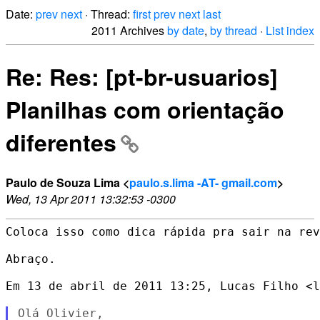
Date:
prev
next
· Thread:
first
prev
next
last
2011 Archives
by date
,
by thread
·
List index
Re: Res: [pt-br-usuarios]
Planilhas com orientação
diferentes
Paulo de Souza Lima <
paulo.s.lima -AT- gmail.com
>
Wed, 13 Apr 2011 13:32:53 -0300
Coloca isso como dica rápida pra sair na rev
Abraço.

Em 13 de abril de 2011 13:25, Lucas Filho <l
Olá Olivier,
