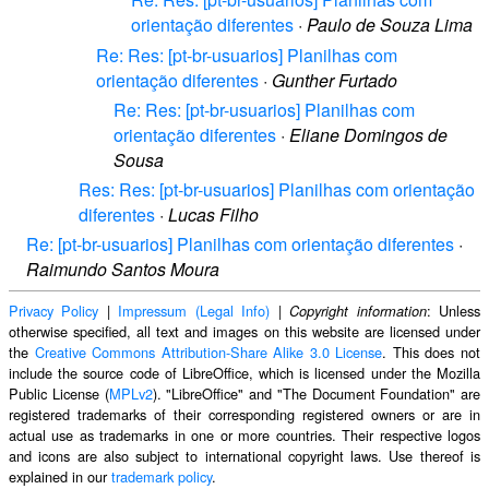
orientação diferentes
·
Paulo de Souza Lima
Re: Res: [pt-br-usuarios] Planilhas com
orientação diferentes
·
Gunther Furtado
Re: Res: [pt-br-usuarios] Planilhas com
orientação diferentes
·
Eliane Domingos de
Sousa
Res: Res: [pt-br-usuarios] Planilhas com orientação
diferentes
·
Lucas Filho
Re: [pt-br-usuarios] Planilhas com orientação diferentes
·
Raimundo Santos Moura
Privacy Policy
|
Impressum (Legal Info)
|
: Unless
Copyright information
otherwise specified, all text and images on this website are licensed under
the
Creative Commons Attribution-Share Alike 3.0 License
. This does not
include the source code of LibreOffice, which is licensed under the Mozilla
Public License (
MPLv2
). "LibreOffice" and "The Document Foundation" are
registered trademarks of their corresponding registered owners or are in
actual use as trademarks in one or more countries. Their respective logos
and icons are also subject to international copyright laws. Use thereof is
explained in our
trademark policy
.