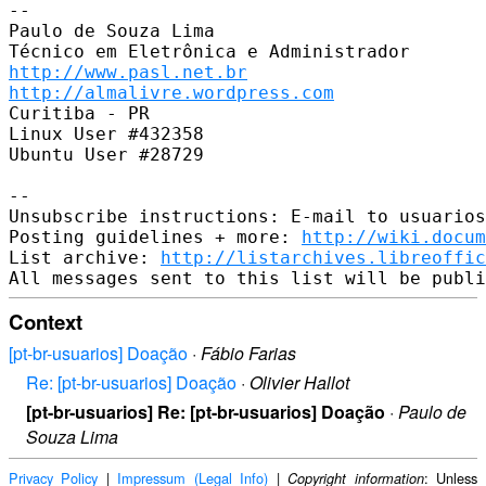
-- 

Paulo de Souza Lima

http://www.pasl.net.br
http://almalivre.wordpress.com
Curitiba - PR

Linux User #432358

Ubuntu User #28729

-- 

Unsubscribe instructions: E-mail to usuarios
Posting guidelines + more: 
http://wiki.docum
List archive: 
http://listarchives.libreoffic
Context
[pt-br-usuarios] Doação
·
Fábio Farias
Re: [pt-br-usuarios] Doação
·
Olivier Hallot
[pt-br-usuarios] Re: [pt-br-usuarios] Doação
·
Paulo de
Souza Lima
Privacy Policy
|
Impressum (Legal Info)
|
: Unless
Copyright information