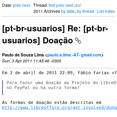
Date:
prev
next
· Thread:
first
prev
next
last
2011 Archives
by date
,
by thread
·
List index
[pt-br-usuarios] Re: [pt-br-
usuarios] Doação
Paulo de Souza Lima <
paulo.s.lima -AT- gmail.com
>
Sun, 3 Apr 2011 11:45:46 -0300
Em 2 de abril de 2011 22:09, Fábio Farias <f
Para fazer uma doação ao Projeto do LibreO
no PayPal ou há outra forma?

http://www.libreoffice.org/get-involved/dona