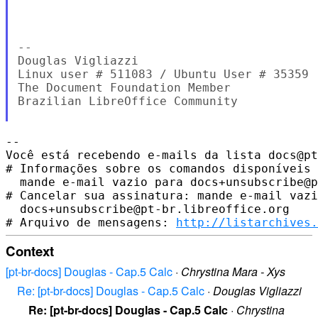
--

Douglas Vigliazzi

Linux user # 511083 / Ubuntu User # 35359

The Document Foundation Member

Brazilian LibreOffice Community

-- 

Você está recebendo e-mails da lista docs@pt
# Informações sobre os comandos disponíveis 
  mande e-mail vazio para docs+unsubscribe@p
# Cancelar sua assinatura: mande e-mail vazi
  docs+unsubscribe@pt-br.libreoffice.org

# Arquivo de mensagens: 
http://listarchives.
Context
[pt-br-docs] Douglas - Cap.5 Calc
·
Chrystina Mara - Xys
Re: [pt-br-docs] Douglas - Cap.5 Calc
·
Douglas Vigliazzi
Re: [pt-br-docs] Douglas - Cap.5 Calc
·
Chrystina