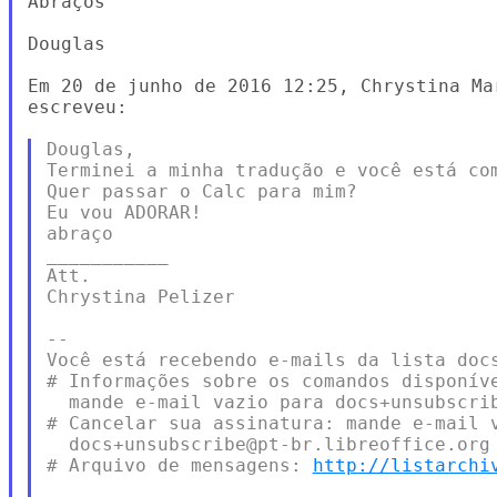
Abraços

Douglas

Em 20 de junho de 2016 12:25, Chrystina Ma
escreveu:

Douglas,

Terminei a minha tradução e você está com
Quer passar o Calc para mim?

Eu vou ADORAR!

abraço

___________

Att.

Chrystina Pelizer

--

Você está recebendo e-mails da lista docs
# Informações sobre os comandos disponíve
  mande e-mail vazio para docs+unsubscrib
# Cancelar sua assinatura: mande e-mail v
  docs+unsubscribe@pt-br.libreoffice.org

# Arquivo de mensagens: 
http://listarchi