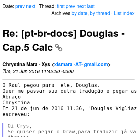
Date:
prev
next
· Thread:
first
prev
next
last
Archives
by date
,
by thread
·
List index
Re: [pt-br-docs] Douglas -
Cap.5 Calc
Chrystina Mara - Xys <
xismara -AT- gmail.com
>
Tue, 21 Jun 2016 11:42:50 -0300
O Raul pegou para  ele, Douglas.

Quer me passar sua outra tradução e pegar as
Abraço

Chrystina

Em 21 de jun de 2016 11:36, "Douglas Vigliaz
escreveu:

Oi Crys,

Se quiser pegar o Draw,para traduzir já vai