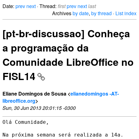
Date:
prev
next
· Thread:
first
prev
next
last
Archives
by date
,
by thread
·
List index
[pt-br-discussao] Conheça
a programação da
Comunidade LibreOffice no
FISL14
Eliane Domingos de Sousa <
elianedomingos -AT-
libreoffice.org
>
Sun, 30 Jun 2013 20:01:15 -0300
Olá Comunidade,

Na próxima semana será realizada a 14a.