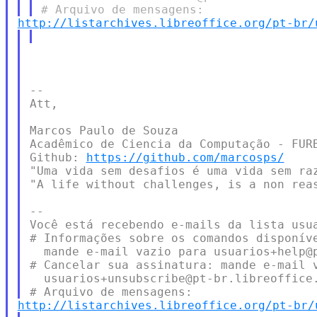
http://listarchives.libreoffice.org/pt-br/
--

Att,

Marcos Paulo de Souza

Acadêmico de Ciencia da Computação - FURB
Github: 
https://github.com/marcosps/
"Uma vida sem desafios é uma vida sem raz
"A life without challenges, is a non reas
--

Você está recebendo e-mails da lista usua
# Informações sobre os comandos disponíve
  mande e-mail vazio para usuarios+help@p
# Cancelar sua assinatura: mande e-mail v
  usuarios+unsubscribe@pt-br.libreoffice.
http://listarchives.libreoffice.org/pt-br/