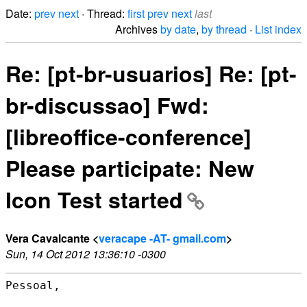
Date:
prev
next
· Thread:
first
prev
next
last
Archives
by date
,
by thread
·
List index
Re: [pt-br-usuarios] Re: [pt-
br-discussao] Fwd:
[libreoffice-conference]
Please participate: New
Icon Test started
Vera Cavalcante <
veracape -AT- gmail.com
>
Sun, 14 Oct 2012 13:36:10 -0300
Pessoal,
