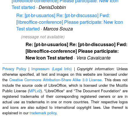
[libreoffice-conference] Please participate: New Icon
Test started
·
DenisDobbin
Re: [pt-br-usuarios] Re: [pt-br-discussao] Fwd:
[libreoffice-conference] Please participate: New Icon
Test started
·
Marcos Souza
(message not available)
Re: [pt-br-usuarios] Re: [pt-br-discussao] Fwd:
[libreoffice-conference] Please participate:
New Icon Test started
·
Vera Cavalcante
Privacy Policy
|
Impressum (Legal Info)
|
: Unless
Copyright information
otherwise specified, all text and images on this website are licensed under
the
Creative Commons Attribution-Share Alike 3.0 License
. This does not
include the source code of LibreOffice, which is licensed under the Mozilla
Public License (
MPLv2
). "LibreOffice" and "The Document Foundation" are
registered trademarks of their corresponding registered owners or are in
actual use as trademarks in one or more countries. Their respective logos
and icons are also subject to international copyright laws. Use thereof is
explained in our
trademark policy
.