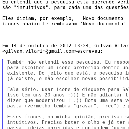
Eu entendi que a pesquisa esta querendo veri
são "intuitivos". para cada uma das questões
Eles diziam, por exemplo, " Novo documento "
ícones abaixo te rembravam 'Novo documento".

Em 14 de outubro de 2012 13:24, Gilvan Vilar
<gilvan.vilarim@gmail.com>escreveu:

Também não entendi essa pesquisa. Eu respo
para escolher um icone preferido dentre un
existente. Do jeito que está, a pesquisa i
já existe, e não escolher novas possibilida
Fala sério: usar ícone de disquete para Sa
Isso tem uns 20 anos :))) E não adiantar t
dizer que modernizou ! :)) Bota uma seta v
pasta (vermelho lembra "gravar", "rec") e p
Esses ícones, na minha opinião, precisam se
intuitivos. Precisa bater o olho e já ter 
passam ideias parecidas e confundem (quem 