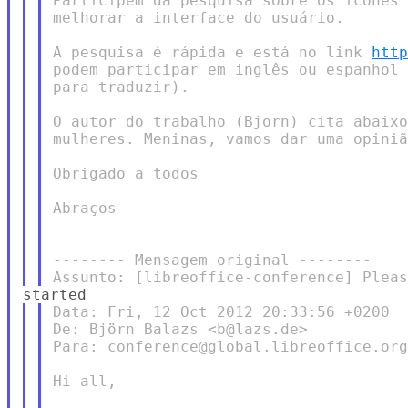
Participem da pesquisa sobre os ícones 
melhorar a interface do usuário.

A pesquisa é rápida e está no link 
htt
podem participar em inglês ou espanhol 
para traduzir).

O autor do trabalho (Bjorn) cita abaixo
mulheres. Meninas, vamos dar uma opiniã
Obrigado a todos

Abraços

-------- Mensagem original --------

Data: Fri, 12 Oct 2012 20:33:56 +0200

De: Björn Balazs <b@lazs.de>

Para: conference@global.libreoffice.org
Hi all,
