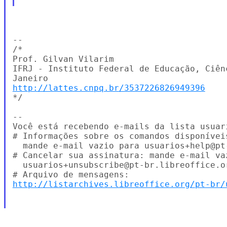
--

/*

Prof. Gilvan Vilarim

IFRJ - Instituto Federal de Educação, Ciên
http://lattes.cnpq.br/3537226826949396
*/

--

Você está recebendo e-mails da lista usuar
# Informações sobre os comandos disponíveis
  mande e-mail vazio para usuarios+help@pt-
# Cancelar sua assinatura: mande e-mail vaz
  usuarios+unsubscribe@pt-br.libreoffice.or
http://listarchives.libreoffice.org/pt-br/