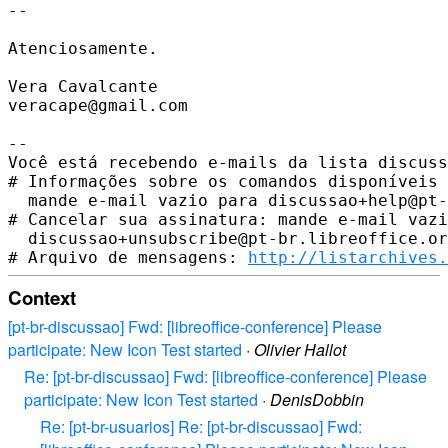
-- 

Atenciosamente.

Vera Cavalcante

veracape@gmail.com

-- 

Você está recebendo e-mails da lista discuss
# Informações sobre os comandos disponíveis 
  mande e-mail vazio para discussao+help@pt-
# Cancelar sua assinatura: mande e-mail vazi
  discussao+unsubscribe@pt-br.libreoffice.or
# Arquivo de mensagens: 
http://listarchives.
Context
[pt-br-discussao] Fwd: [libreoffice-conference] Please
participate: New Icon Test started
·
Olivier Hallot
Re: [pt-br-discussao] Fwd: [libreoffice-conference] Please
participate: New Icon Test started
·
DenisDobbin
Re: [pt-br-usuarios] Re: [pt-br-discussao] Fwd: