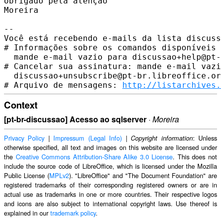
obrigado pela atenção

Moreira

-- 

Você está recebendo e-mails da lista discuss
# Informações sobre os comandos disponíveis 
  mande e-mail vazio para discussao+help@pt-
# Cancelar sua assinatura: mande e-mail vazi
  discussao+unsubscribe@pt-br.libreoffice.or
# Arquivo de mensagens: 
http://listarchives.
Context
[pt-br-discussao] Acesso ao sqlserver
·
Moreira
Privacy Policy
|
Impressum (Legal Info)
|
: Unless
Copyright information
otherwise specified, all text and images on this website are licensed under
the
Creative Commons Attribution-Share Alike 3.0 License
. This does not
include the source code of LibreOffice, which is licensed under the Mozilla
Public License (
MPLv2
). "LibreOffice" and "The Document Foundation" are
registered trademarks of their corresponding registered owners or are in
actual use as trademarks in one or more countries. Their respective logos
and icons are also subject to international copyright laws. Use thereof is
explained in our
trademark policy
.