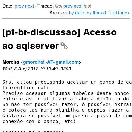
Date:
prev
next
· Thread:
first
prev
next
last
Archives
by date
,
by thread
·
List index
[pt-br-discussao] Acesso
ao sqlserver
Moreira <
gmoreiraf -AT- gmail.com
>
Wed, 8 Aug 2012 19:13:49 -0300
Srs. estou precisando acessar um banco de da
libreoffice calc.

Preciso acessar algumas tabelas deste banco 
entre elas  e utilizar a tabela dinâmica do 
Se não for possível fazer, é possível extrai
e coloca-las numa planilha e depois fazer a 
Gostaria se possível um passo a passo de com
conexão com o banco, etc)
