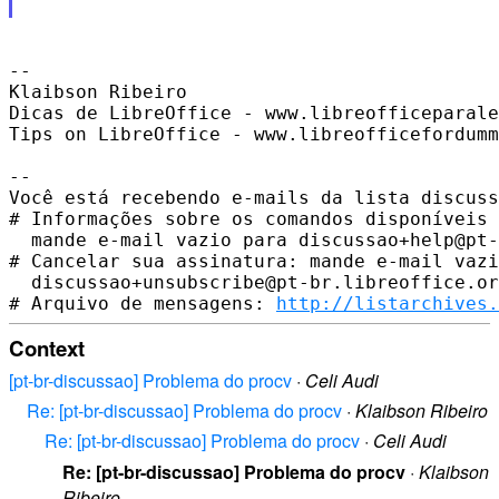
-- 

Klaibson Ribeiro

Dicas de LibreOffice - www.libreofficeparale
Tips on LibreOffice - www.libreofficefordumm
-- 

Você está recebendo e-mails da lista discuss
# Informações sobre os comandos disponíveis 
  mande e-mail vazio para discussao+help@pt-
# Cancelar sua assinatura: mande e-mail vazi
  discussao+unsubscribe@pt-br.libreoffice.or
# Arquivo de mensagens: 
http://listarchives.
Context
[pt-br-discussao] Problema do procv
·
Celi Audi
Re: [pt-br-discussao] Problema do procv
·
Klaibson Ribeiro
Re: [pt-br-discussao] Problema do procv
·
Celi Audi
Re: [pt-br-discussao] Problema do procv
·
Klaibson
Ribeiro