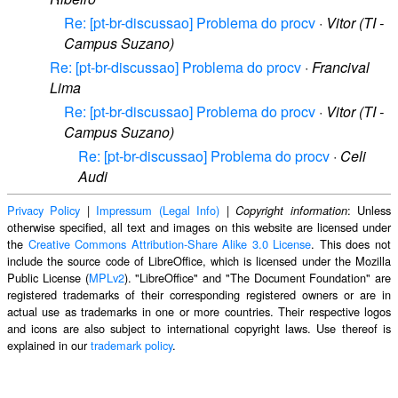
Re: [pt-br-discussao] Problema do procv
·
Vitor (TI -
Campus Suzano)
Re: [pt-br-discussao] Problema do procv
·
Francival
Lima
Re: [pt-br-discussao] Problema do procv
·
Vitor (TI -
Campus Suzano)
Re: [pt-br-discussao] Problema do procv
·
Celi
Audi
Privacy Policy
|
Impressum (Legal Info)
|
: Unless
Copyright information
otherwise specified, all text and images on this website are licensed under
the
Creative Commons Attribution-Share Alike 3.0 License
. This does not
include the source code of LibreOffice, which is licensed under the Mozilla
Public License (
MPLv2
). "LibreOffice" and "The Document Foundation" are
registered trademarks of their corresponding registered owners or are in
actual use as trademarks in one or more countries. Their respective logos
and icons are also subject to international copyright laws. Use thereof is
explained in our
trademark policy
.