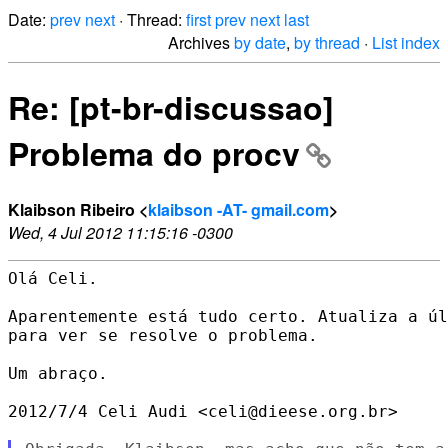
Date:
prev
next
· Thread:
first
prev
next
last
Archives
by date
,
by thread
·
List index
Re: [pt-br-discussao]
Problema do procv
Klaibson Ribeiro <
klaibson -AT- gmail.com
>
Wed, 4 Jul 2012 11:15:16 -0300
Olá Celi.

Aparentemente está tudo certo. Atualiza a úl
para ver se resolve o problema.

Um abraço.

2012/7/4 Celi Audi <celi@dieese.org.br>
