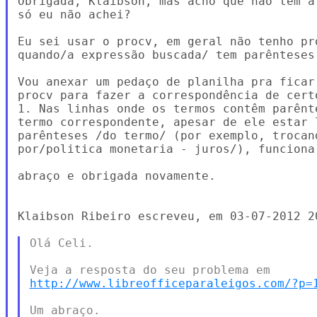
Obrigada, Klaibson, mas acho que não tem a
só eu não achei?

Eu sei usar o procv, em geral não tenho pr
quando/a expressão buscada/ tem parênteses.
Vou anexar um pedaço de planilha pra ficar
procv para fazer a correspondência de cert
1. Nas linhas onde os termos contêm parênt
termo correspondente, apesar de ele estar 
parênteses /do termo/ (por exemplo, trocan
por/politica monetaria - juros/), funciona.
abraço e obrigada novamente.

Klaibson Ribeiro escreveu, em 03-07-2012 20
Olá Celi.

http://www.libreofficeparaleigos.com/?p=
Um abraço.
