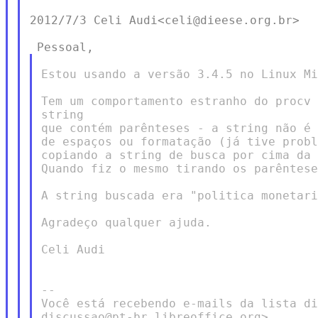
2012/7/3 Celi Audi<celi@dieese.org.br>

Estou usando a versão 3.4.5 no Linux Mi
Tem um comportamento estranho do procv 
string

que contém parênteses - a string não é 
de espaços ou formatação (já tive probl
copiando a string de busca por cima da 
Quando fiz o mesmo tirando os parêntese
A string buscada era "politica monetari
Agradeço qualquer ajuda.

Celi Audi

--

Você está recebendo e-mails da lista di
discussao@pt-br.libreoffice.org>
