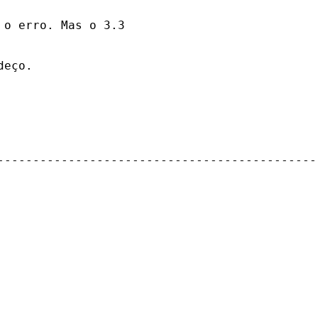
o erro. Mas o 3.3 

eço. 

---------------------------------------------