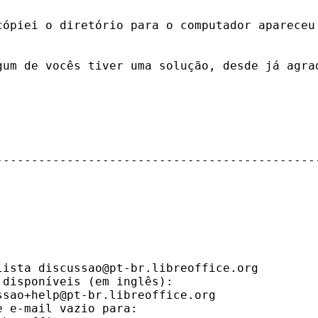
cópiei o diretório para o computador apareceu 
gum de vocês tiver uma solução, desde já agrad
----------------------------------------------
ista discussao@pt-br.libreoffice.org

disponíveis (em inglês):

sao+help@pt-br.libreoffice.org

 e-mail vazio para:
