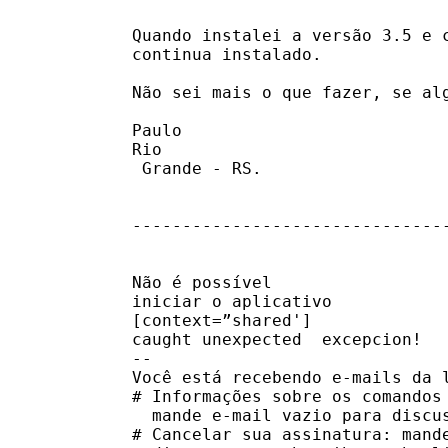
Quando instalei a versão 3.5 e 
continua instalado. 

Não sei mais o que fazer, se al
Paulo

Rio

 Grande - RS. 

-------------------------------
Não é possível

iniciar o aplicativo 

[context=”shared']

caught unexpected  excepcion!

-- 

Você está recebendo e-mails da l
# Informações sobre os comandos 
  mande e-mail vazio para discus
# Cancelar sua assinatura: mande