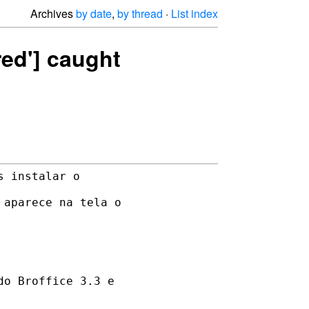
Archives
by date
,
by thread
·
List index
red'] caught
 instalar o 

aparece na tela o 

o Broffice 3.3 e 
