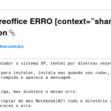
breoffice ERRO [context=”sha
on
ahoo.com.br
>
utador o sistema XP, tentei por diversas vezes
 para instalar, instala mas quando vou rodar, 
rompido e aparece a mensagem 

iga, mas acontece o mesmo erro. 

 copiar de meu Notebook(W7) todo o diretório d
receu o erro. 
