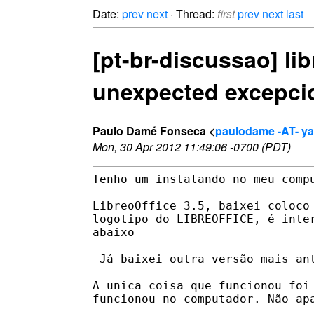
Date:
prev
next
· Thread:
first
prev
next
last
[pt-br-discussao] li
unexpected excepci
Paulo Damé Fonseca <
paulodame -AT- y
Mon, 30 Apr 2012 11:49:06 -0700 (PDT)
Tenho um instalando no meu comp
LibreoOffice 3.5, baixei coloco
logotipo do LIBREOFFICE, é inter
abaixo

 Já baixei outra versão mais ant
A unica coisa que funcionou foi
funcionou no computador. Não apa