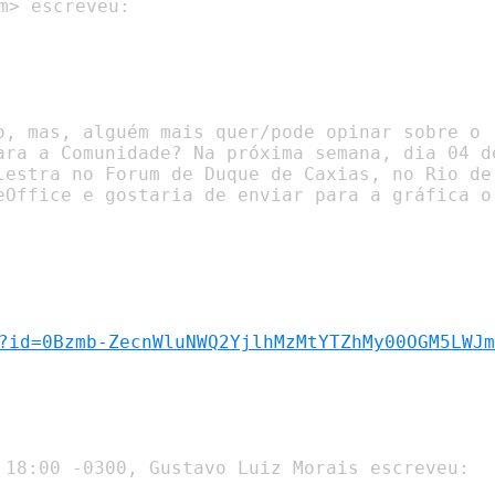
m> escreveu:

o, mas, alguém mais quer/pode opinar sobre o

ara a Comunidade? Na próxima semana, dia 04 de
lestra no Forum de Duque de Caxias, no Rio de

eOffice e gostaria de enviar para a gráfica o

?id=0Bzmb-ZecnWluNWQ2YjlhMzMtYTZhMy00OGM5LWJm
 18:00 -0300, Gustavo Luiz Morais escreveu:
