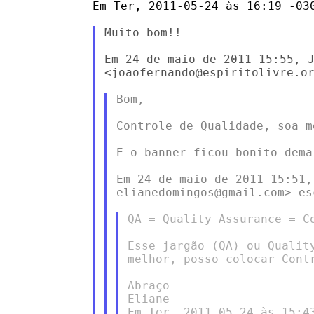
Em Ter, 2011-05-24 às 16:19 -030
Muito bom!!

Em 24 de maio de 2011 15:55, J
<joaofernando@espiritolivre.or
Bom,

Controle de Qualidade, soa m
E o banner ficou bonito demai
Em 24 de maio de 2011 15:51,
elianedomingos@gmail.com> esc
QA = Quality Assurance = Co
Esse jargão (QA) ou Qualit
melhor, posso colocar Cont
Abraço

Eliane

Em Ter, 2011-05-24 às 15:4