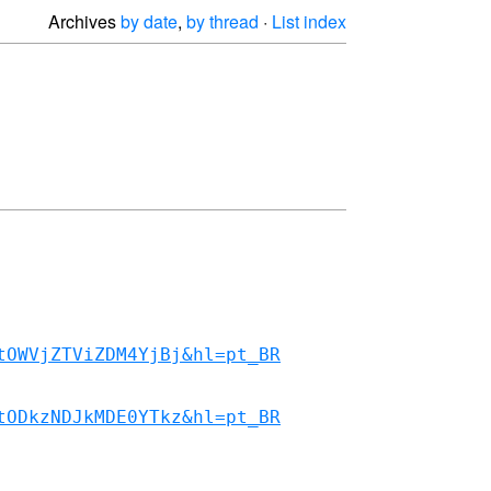
Archives
by date
,
by thread
·
List index
tOWVjZTViZDM4YjBj&hl=pt_BR
tODkzNDJkMDE0YTkz&hl=pt_BR