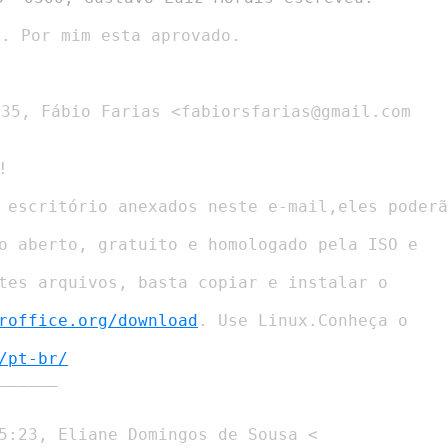
. Por mim esta aprovado.

35, Fábio Farias <fabiorsfarias@gmail.com



roffice.org/download
/pt-br/
_____

5:23, Eliane Domingos de Sousa <
