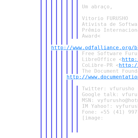
Um abraço,

Vitorio FURUSHO

Ativista de Softwa
Prêmio Internacion
http://www.odfalliance.org/b
Free Software Furu
LibreOffice <
http:
CoLibre-PR <
http:/
http://www.documentatio
Twitter: vfurusho 
Google talk: vfuru
MSN: vyfurusho@hot
IM Yahoo!: vyfurus
Fone: +55 (41) 997
[image:
