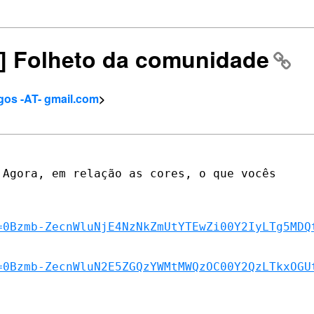
o] Folheto da comunidade
gos -AT- gmail.com
>
Agora, em relação as cores, o que vocês

=0Bzmb-ZecnWluNjE4NzNkZmUtYTEwZi00Y2IyLTg5MDQ
=0Bzmb-ZecnWluN2E5ZGQzYWMtMWQzOC00Y2QzLTkxOGU