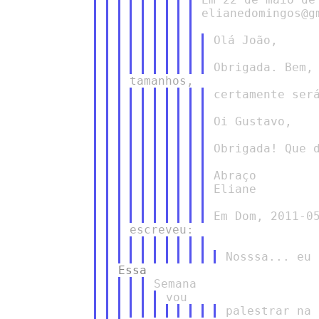
elianedomingos@g
Olá João,

certamente será
Oi Gustavo,

Obrigada! Que d
Abraço

Eliane
