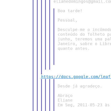
elianedomingos@gmail.co
Boa tarde!

Pessoal,

Desculpe-me o incômod
conteúdo do folheto p
junho, teremos uma pa
Janeiro, sobre o Libr
quanto antes.

https://docs.google.com/leaf
Desde já agradeço.

Abraço

Eliane

Em Seg, 2011-05-23 às