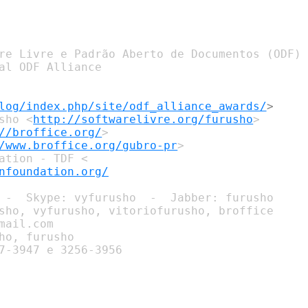
re Livre e Padrão Aberto de Documentos (ODF)

al ODF Alliance

log/index.php/site/odf_alliance_awards/
sho <
http://softwarelivre.org/furusho
>

//broffice.org/
>

/www.broffice.org/gubro-pr
>

nfoundation.org/
 -  Skype: vyfurusho  -  Jabber: furusho

sho, vyfurusho, vitoriofurusho, broffice

mail.com

ho, furusho

7-3947 e 3256-3956
