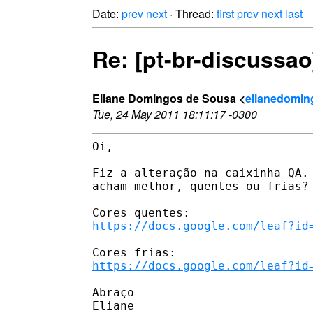
Date:
prev
next
· Thread:
first
prev
next
last
Re: [pt-br-discussa
Eliane Domingos de Sousa <
elianedomin
Tue, 24 May 2011 18:11:17 -0300
Oi,

Fiz a alteração na caixinha QA. 
acham melhor, quentes ou frias?

https://docs.google.com/leaf?id
https://docs.google.com/leaf?id
Abraço

Eliane
