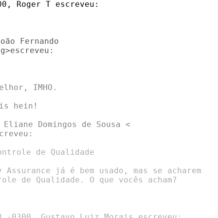
0, Roger T escreveu:

oão Fernando

g>escreveu:

elhor, IMHO.

s hein!

 Eliane Domingos de Sousa <

reveu:

ntrole de Qualidade

y Assurance já é bem usado, mas se acharem

role de Qualidade. O que vocês acham?

3 -0300, Gustavo Luiz Morais escreveu:
