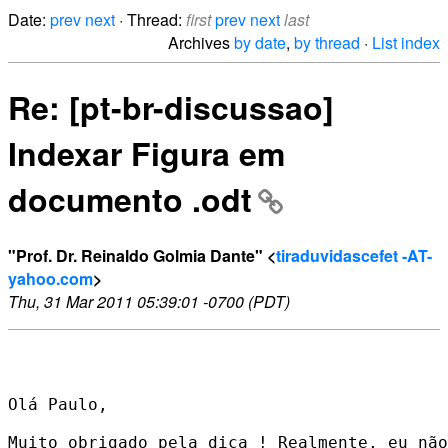
Date:
prev
next
· Thread:
first
prev
next
last
Archives
by date
,
by thread
·
List index
Re: [pt-br-discussao]
Indexar Figura em
documento .odt
"Prof. Dr. Reinaldo Golmia Dante" <
tiraduvidascefet -AT-
yahoo.com
>
Thu, 31 Mar 2011 05:39:01 -0700 (PDT)
Olá Paulo,

Muito obrigado pela dica ! Realmente, eu não