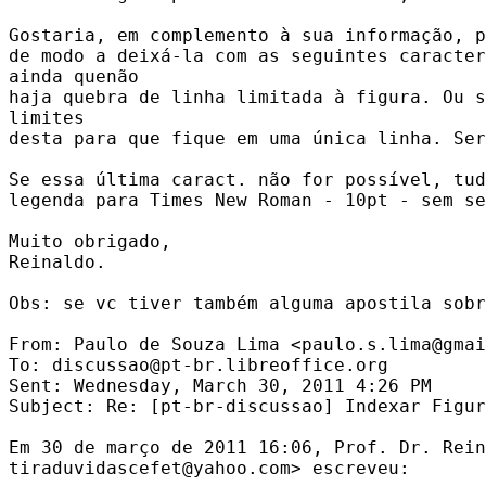
Gostaria, em complemento à sua informação, p
de modo a deixá-la com as seguintes caracter
ainda quenão 

haja quebra de linha limitada à figura. Ou s
limites

desta para que fique em uma única linha. Ser
Se essa última caract. não for possível, tud
legenda para Times New Roman - 10pt - sem se
Muito obrigado,

Reinaldo.

Obs: se vc tiver também alguma apostila sobr
From: Paulo de Souza Lima <paulo.s.lima@gmai
To: discussao@pt-br.libreoffice.org

Sent: Wednesday, March 30, 2011 4:26 PM

Subject: Re: [pt-br-discussao] Indexar Figur
Em 30 de março de 2011 16:06, Prof. Dr. Rein
tiraduvidascefet@yahoo.com> escreveu:
