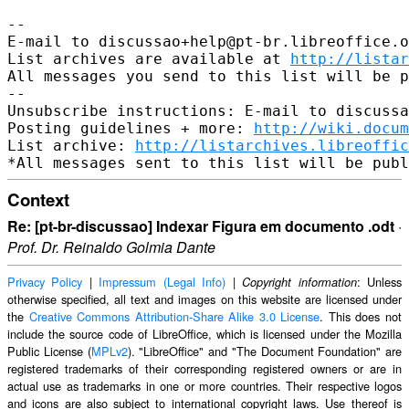
-- 

E-mail to discussao+help@pt-br.libreoffice.o
List archives are available at 
http://listar
All messages you send to this list will be p
-- 

Unsubscribe instructions: E-mail to discussa
Posting guidelines + more: 
http://wiki.docum
List archive: 
http://listarchives.libreoffi
Context
Re: [pt-br-discussao] Indexar Figura em documento .odt
·
Prof. Dr. Reinaldo Golmia Dante
Privacy Policy
|
Impressum (Legal Info)
|
: Unless
Copyright information
otherwise specified, all text and images on this website are licensed under
the
Creative Commons Attribution-Share Alike 3.0 License
. This does not
include the source code of LibreOffice, which is licensed under the Mozilla
Public License (
MPLv2
). "LibreOffice" and "The Document Foundation" are
registered trademarks of their corresponding registered owners or are in
actual use as trademarks in one or more countries. Their respective logos
and icons are also subject to international copyright laws. Use thereof is