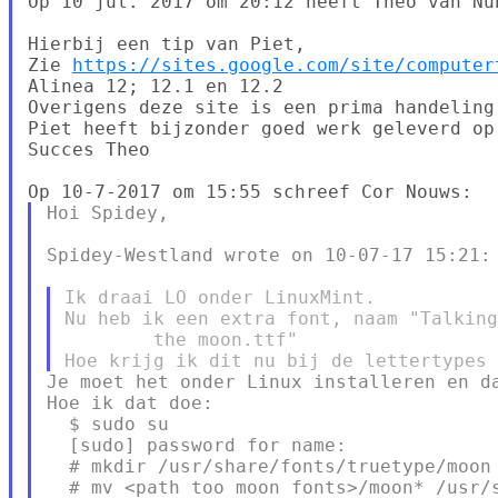
Op 10 jul. 2017 om 20:12 heeft Theo van Nu
Hierbij een tip van Piet,

Zie 
https://sites.google.com/site/computer
Alinea 12; 12.1 en 12.2

Overigens deze site is een prima handeling
Piet heeft bijzonder goed werk geleverd op 
Succes Theo

Hoi Spidey,

Spidey-Westland wrote on 10-07-17 15:21:

Ik draai LO onder LinuxMint.

Nu heb ik een extra font, naam "Talking
        the moon.ttf"

Je moet het onder Linux installeren en da
Hoe ik dat doe:

  $ sudo su

  [sudo] password for name:

  # mkdir /usr/share/fonts/truetype/moon

  # mv <path too moon fonts>/moon* /usr/s