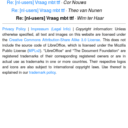
Re: [nl-users] Vraag mbt ttf
·
Cor Nouws
Re: [nl-users] Vraag mbt ttf
·
Theo van Nunen
Re: [nl-users] Vraag mbt ttf
·
Wim ter Haar
Privacy Policy
|
Impressum (Legal Info)
|
: Unless
Copyright information
otherwise specified, all text and images on this website are licensed under
the
Creative Commons Attribution-Share Alike 3.0 License
. This does not
include the source code of LibreOffice, which is licensed under the Mozilla
Public License (
MPLv2
). "LibreOffice" and "The Document Foundation" are
registered trademarks of their corresponding registered owners or are in
actual use as trademarks in one or more countries. Their respective logos
and icons are also subject to international copyright laws. Use thereof is
explained in our
trademark policy
.