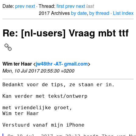
Date:
prev
next
· Thread:
first
prev
next
last
2017 Archives
by date
,
by thread
·
List index
Re: [nl-users] Vraag mbt ttf
Wim ter Haar <
jw48thr -AT- gmail.com
>
Mon, 10 Jul 2017 20:55:30 +0200
Bedankt voor de tips, ze staan er in.

Kan verder met tekst/ontwerp

met vriendelijke groet,

Wim ter Haar

Verstuurd vanaf mijn iPhone
