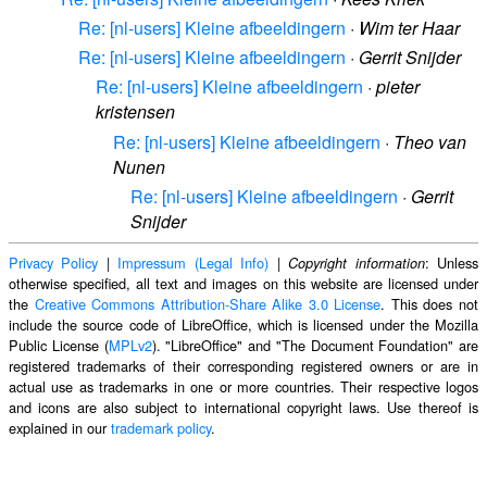
Re: [nl-users] Kleine afbeeldingern
·
Wim ter Haar
Re: [nl-users] Kleine afbeeldingern
·
Gerrit Snijder
Re: [nl-users] Kleine afbeeldingern
·
pieter
kristensen
Re: [nl-users] Kleine afbeeldingern
·
Theo van
Nunen
Re: [nl-users] Kleine afbeeldingern
·
Gerrit
Snijder
Privacy Policy
|
Impressum (Legal Info)
|
: Unless
Copyright information
otherwise specified, all text and images on this website are licensed under
the
Creative Commons Attribution-Share Alike 3.0 License
. This does not
include the source code of LibreOffice, which is licensed under the Mozilla
Public License (
MPLv2
). "LibreOffice" and "The Document Foundation" are
registered trademarks of their corresponding registered owners or are in
actual use as trademarks in one or more countries. Their respective logos
and icons are also subject to international copyright laws. Use thereof is
explained in our
trademark policy
.