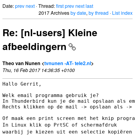
Date:
prev
next
· Thread:
first
prev
next
last
2017 Archives
by date
,
by thread
·
List index
Re: [nl-users] Kleine
afbeeldingern
Theo van Nunen <
tvnunen -AT- tele2.nl
>
Thu, 16 Feb 2017 14:36:35 +0100
Hallo Gerrit,

Welk email programma gebruik je?

In Thunderbird kun je de mail opslaan als em
Rechts klikken op de mail -> opslaan als -> 
In Linux klik op PrtSC of schermafdruk
waarbij je kiezen uit een
selectie kopiëren