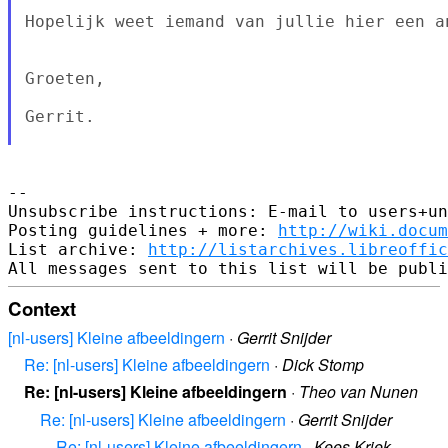
Hopelijk weet iemand van jullie hier een an
Groeten,

Gerrit.

--

Unsubscribe instructions: E-mail to users+un
Posting guidelines + more: 
http://wiki.docum
List archive: 
http://listarchives.libreoffic
Context
[nl-users] Kleine afbeeldingern
·
Gerrit Snijder
Re: [nl-users] Kleine afbeeldingern
·
Dick Stomp
Re: [nl-users] Kleine afbeeldingern
·
Theo van Nunen
Re: [nl-users] Kleine afbeeldingern
·
Gerrit Snijder
Re: [nl-users] Kleine afbeeldingern
·
Kees Kriek